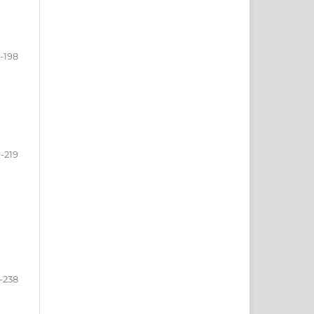
-198
-219
-238