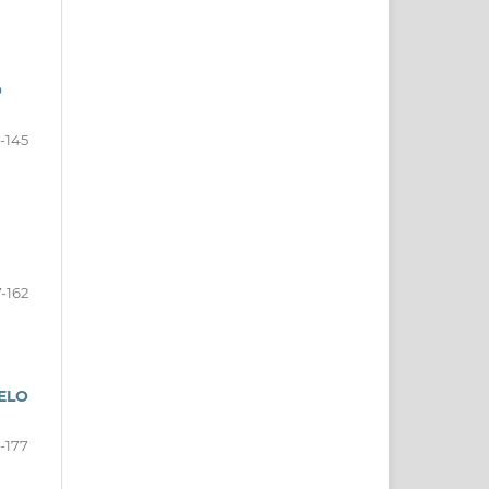
O
3-145
7-162
ELO
-177