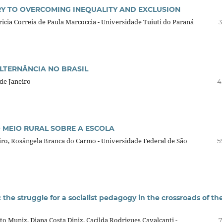
RY TO OVERCOMING INEQUALITY AND EXCLUSION
icia Correia de Paula Marcoccia - Universidade Tuiuti do Paraná
3
LTERNÂNCIA NO BRASIL
de Janeiro
4
 MEIO RURAL SOBRE A ESCOLA
iro, Rosângela Branca do Carmo - Universidade Federal de São
5
truggle for a socialist pedagogy in the crossroads of th
o Muniz, Diana Costa Diniz, Cacilda Rodrigues Cavalcanti -
7