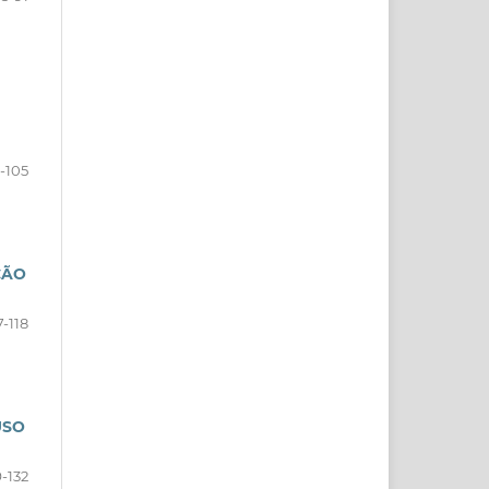
-105
ÇÃO
7-118
USO
9-132