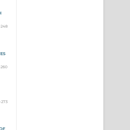
H
-248
TES
-260
-273
 OF