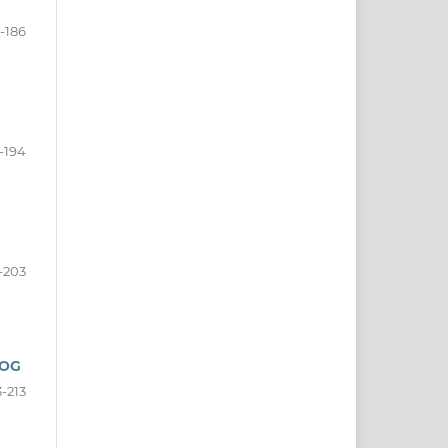
1-186
-194
-203
LOG
-213