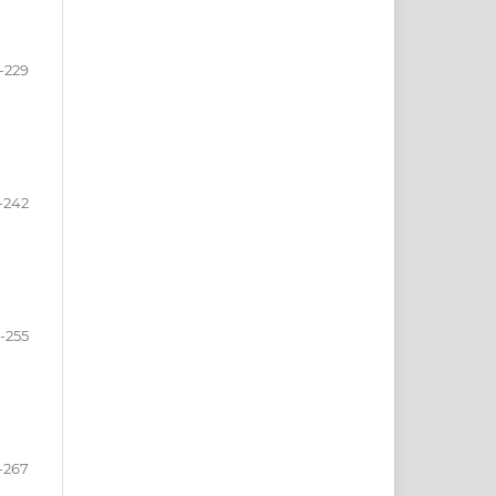
-229
-242
-255
-267