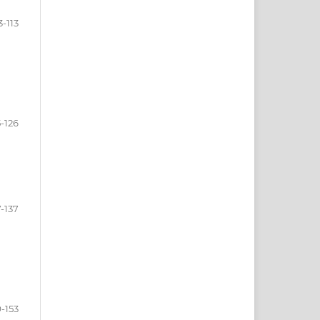
3-113
5-126
7-137
9-153