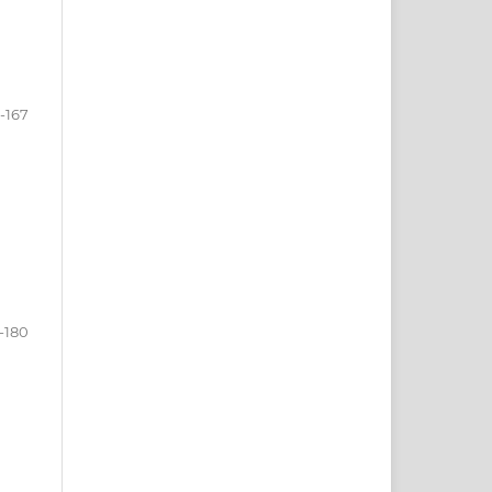
5-167
-180