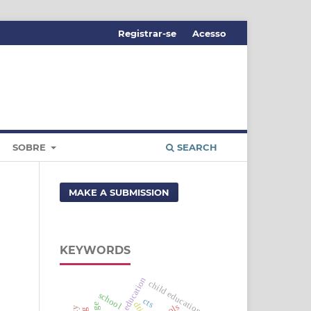
Registrar-se
Acesso
SOBRE
SEARCH
MAKE A SUBMISSION
KEYWORDS
child education
school
cts
dtics