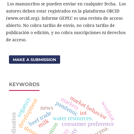
Los manuscritos se pueden enviar en cualquier fecha. Los
autores deben estar registrados en la plataforma ORCID
(www.orcid.org). Informe GEPEC es una revista de acceso
abierto. No cobra tarifas de envío, no cobra tarifas de
publicación o edición, y no cobra suscripciones ni derechos
de acceso.
MAKE A SUBMISSION
KEYWORDS
market behavior
markets
organics
development
pandemic
wordstat
news
beef trade
iot
water resources.
milk
consumer preference
dracena.
demand