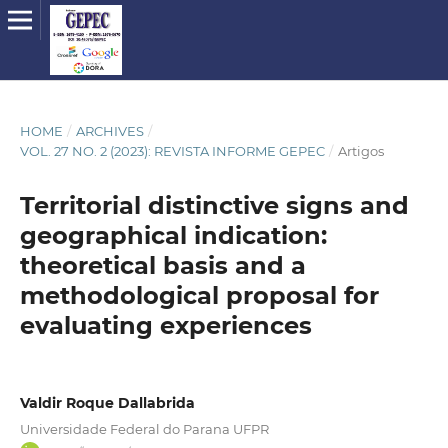
HOME
/
ARCHIVES
/
VOL. 27 NO. 2 (2023): REVISTA INFORME GEPEC
/
Artigos
Territorial distinctive signs and
geographical indication:
theoretical basis and a
methodological proposal for
evaluating experiences
Valdir Roque Dallabrida
Universidade Federal do Parana UFPR