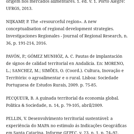
origem nos mercados alimentares. 1. ed. v. 1. Porto Alegre:
UFRGS, 2013.
NIJKAMP, P. The «resourceful region». A new
conceptualisation of regional development strategies.
Investigaciones Regionales - Journal of Regional Research, n.
36, p. 191-214, 2016.
PAVÓN, P.; GÓMEZ MUNHÓZ, A. C. Pautas de implantación
de signos de calidad territorial en Andalicía. En: MORENO,
L.; SANCHEZ, M.; SIMÕES, O. (Coord.). Cultura, Inovação e
Território: o agroalimentar e o rural. Lisboa: Sociedade
Portuguesa de Estudos Rurais, 2009. p. 75-85.
PECQUEUR, B. A guinada territorial da economia global.
Política & Sociedade, n. 14, p. 79-105, abril/2009.
PELLIN, V. Desenvolvimento territorial sustentável: a
experiência do MAPA no estimulo ás Indicações Geográficas
em Santa Catarina. Informe GEPEC, v. 23, n. 1, p. 74–92,