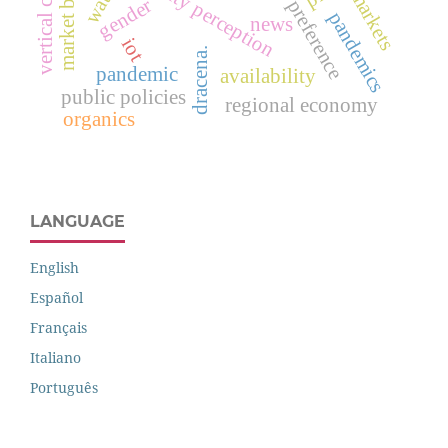
consumer preference
market behavior
quality perception
markets
gender
pandemics
news
iot
dracena.
pandemic
availability
public policies
regional economy
organics
LANGUAGE
English
Español
Français
Italiano
Português