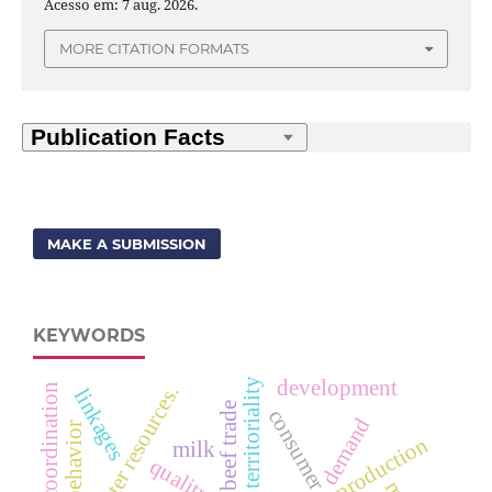
Acesso em: 7 aug. 2026.
MORE CITATION FORMATS
MAKE A SUBMISSION
KEYWORDS
development
territoriality
vertical coordination
water resources.
linkages
beef trade
demand
production
milk