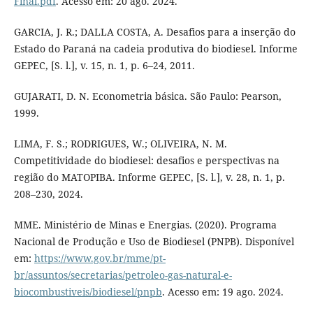
Final.pdf
. Acesso em: 20 ago. 2024.
GARCIA, J. R.; DALLA COSTA, A. Desafios para a inserção do
Estado do Paraná na cadeia produtiva do biodiesel. Informe
GEPEC, [S. l.], v. 15, n. 1, p. 6–24, 2011.
GUJARATI, D. N. Econometria básica. São Paulo: Pearson,
1999.
LIMA, F. S.; RODRIGUES, W.; OLIVEIRA, N. M.
Competitividade do biodiesel: desafios e perspectivas na
região do MATOPIBA. Informe GEPEC, [S. l.], v. 28, n. 1, p.
208–230, 2024.
MME. Ministério de Minas e Energias. (2020). Programa
Nacional de Produção e Uso de Biodiesel (PNPB). Disponível
em:
https://www.gov.br/mme/pt-
br/assuntos/secretarias/petroleo-gas-natural-e-
biocombustiveis/biodiesel/pnpb
. Acesso em: 19 ago. 2024.