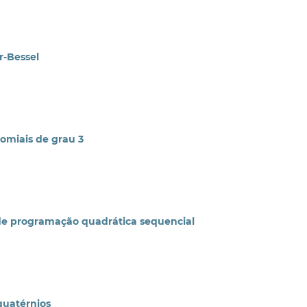
r-Bessel
omiais de grau 3
 de programação quadrática sequencial
quatérnios