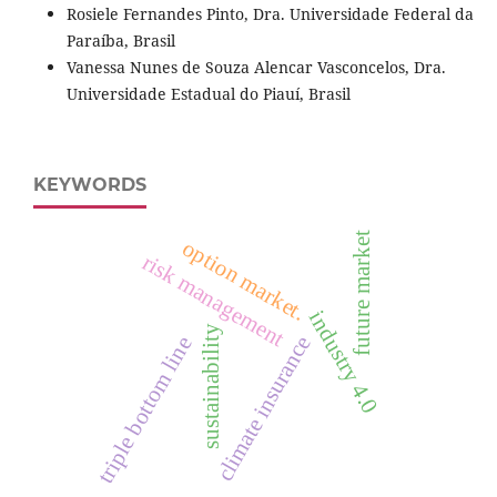
Rosiele Fernandes Pinto, Dra. Universidade Federal da
Paraíba, Brasil
Vanessa Nunes de Souza Alencar Vasconcelos, Dra.
Universidade Estadual do Piauí, Brasil
KEYWORDS
future market
option market.
risk management
industry 4.0
sustainability
climate insurance
triple bottom line