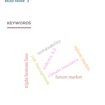
READ MORE
KEYWORDS
sustainability
option market.
industry 4.0
triple bottom line
risk management
climate insurance
future market