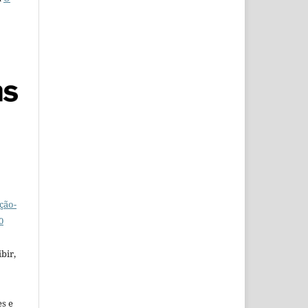
ção-
0
bir,
es e