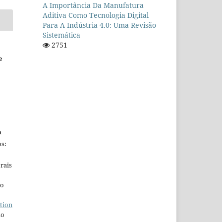
A Importância Da Manufatura
Aditiva Como Tecnologia Digital
Para A Indústria 4.0: Uma Revisão
Sistemática
2751
e
a
s:
rais
ho
tion
do