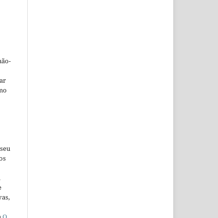
não-
car
omo
 seu
os
u
e
vas,
a
O