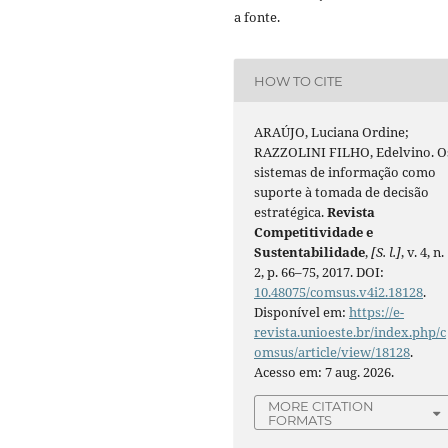
a fonte.
HOW TO CITE
ARAÚJO, Luciana Ordine;
RAZZOLINI FILHO, Edelvino. O
sistemas de informação como
suporte à tomada de decisão
estratégica.
Revista
Competitividade e
Sustentabilidade
,
[S. l.]
, v. 4, n.
2, p. 66–75, 2017. DOI:
10.48075/comsus.v4i2.18128
.
Disponível em:
https://e-
revista.unioeste.br/index.php/c
omsus/article/view/18128
.
Acesso em: 7 aug. 2026.
MORE CITATION
FORMATS