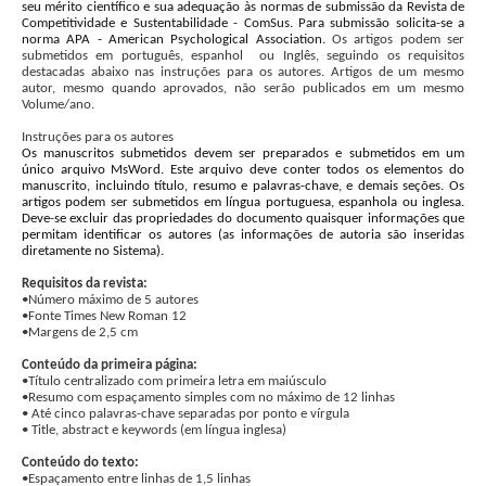
seu mérito científico e sua adequação às normas de submissão da Revista de
Competitividade e Sustentabilidade - ComSus. Para submissão solicita-se a
norma APA - American Psychological Association.
Os artigos podem ser
submetidos em português, espanhol ou Inglês, seguindo os requisitos
destacadas abaixo nas instruções para os autores. Artigos de um mesmo
autor, mesmo quando aprovados, não serão publicados em um mesmo
Volume/ano.
Instruções para os autores
Os manuscritos submetidos devem ser preparados e submetidos em um
único arquivo MsWord. Este arquivo deve conter todos os elementos do
manuscrito, incluindo título, resumo e palavras-chave, e demais seções. Os
artigos podem ser submetidos em língua portuguesa, espanhola ou inglesa.
Deve-se excluir das propriedades do documento quaisquer informações que
permitam identificar os autores (as informações de autoria são inseridas
diretamente no Sistema).
Requisitos da revista:
•Número máximo de 5 autores
•Fonte Times New Roman 12
•Margens de 2,5 cm
Conteúdo da primeira página:
•Título centralizado com primeira letra em maiúsculo
•Resumo com espaçamento simples com no máximo de 12 linhas
•
 Até cinco palavras-chave separadas por ponto e vírgula
•
 Title, abstract e keywords (em língua inglesa)
Conteúdo do texto:
•Espaçamento entre linhas de 1,5 linhas