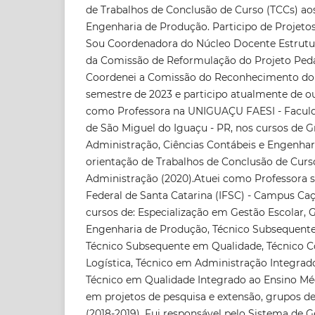
de Trabalhos de Conclusão de Curso (TCCs) ao
Engenharia de Produção. Participo de Projetos
Sou Coordenadora do Núcleo Docente Estrutu
da Comissão de Reformulação do Projeto Ped
Coordenei a Comissão do Reconhecimento do 
semestre de 2023 e participo atualmente de o
como Professora na UNIGUAÇU FAESI - Faculd
de São Miguel do Iguaçu - PR, nos cursos de
Administração, Ciências Contábeis e Engenharia
orientação de Trabalhos de Conclusão de Curs
Administração (2020).Atuei como Professora su
Federal de Santa Catarina (IFSC) - Campus Caç
cursos de: Especialização em Gestão Escolar,
Engenharia de Produção, Técnico Subsequent
Técnico Subsequente em Qualidade, Técnico 
Logística, Técnico em Administração Integrad
Técnico em Qualidade Integrado ao Ensino Mé
em projetos de pesquisa e extensão, grupos d
(2018-2019). Fui responsável pelo Sistema de 