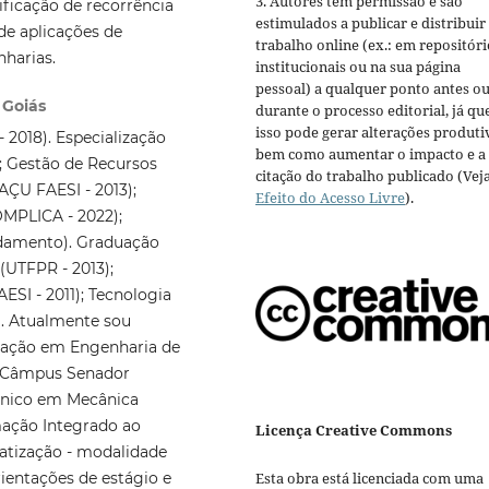
3. Autores têm permissão e são
ificação de recorrência
estimulados a publicar e distribuir
de aplicações de
trabalho online (ex.: em repositóri
harias.
institucionais ou na sua página
pessoal) a qualquer ponto antes o
 Goiás
durante o processo editorial, já qu
isso pode gerar alterações produti
2018). Especialização
bem como aumentar o impacto e a
; Gestão de Recursos
citação do trabalho publicado (Vej
ÇU FAESI - 2013);
Efeito do Acesso Livre
).
MPLICA - 2022);
damento). Graduação
UTFPR - 2013);
I - 2011); Tecnologia
. Atualmente sou
uação em Engenharia de
 - Câmpus Senador
cnico em Mecânica
mação Integrado ao
Licença Creative Commons
atização - modalidade
Esta obra está licenciada com uma
rientações de estágio e