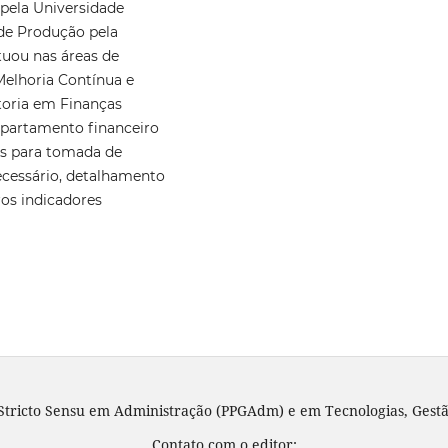
pela Universidade
de Produção pela
atuou nas áreas de
Melhoria Contínua e
toria em Finanças
epartamento financeiro
os para tomada de
necessário, detalhamento
ros indicadores
tricto Sensu em Administração (PPGAdm) e em Tecnologias, Gestã
Contato com o editor: