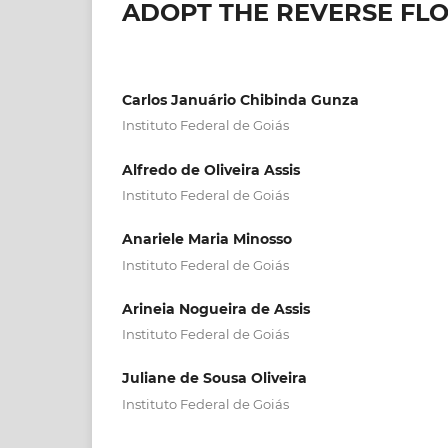
ADOPT THE REVERSE FLO
Carlos Januário Chibinda Gunza
Instituto Federal de Goiás
Alfredo de Oliveira Assis
Instituto Federal de Goiás
Anariele Maria Minosso
Instituto Federal de Goiás
Arineia Nogueira de Assis
Instituto Federal de Goiás
Juliane de Sousa Oliveira
Instituto Federal de Goiás