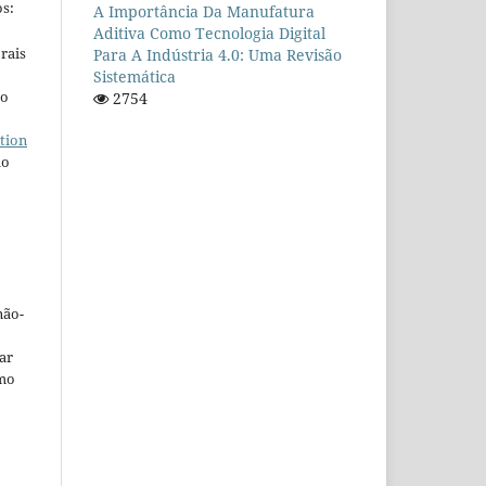
s:
A Importância Da Manufatura
Aditiva Como Tecnologia Digital
rais
Para A Indústria 4.0: Uma Revisão
Sistemática
ho
2754
tion
do
não-
car
omo