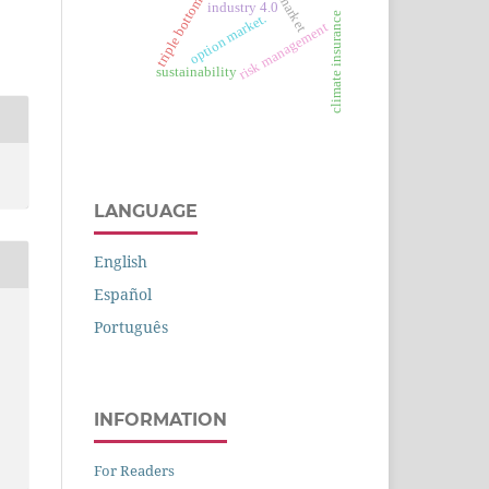
triple bottom line
industry 4.0
climate insurance
option market.
risk management
sustainability
LANGUAGE
English
Español
Português
INFORMATION
For Readers