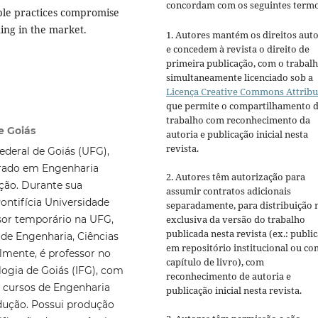
concordam com os seguintes termo
ble practices compromise
ing in the market.
1. Autores mantém os direitos auto
e concedem à revista o direito de
primeira publicação, com o trabal
simultaneamente licenciado sob a
Licença Creative Commons Attribu
que permite o compartilhamento 
trabalho com reconhecimento da
de Goiás
autoria e publicação inicial nesta
revista.
deral de Goiás (UFG),
rado em Engenharia
2. Autores têm autorização para
ção. Durante sua
assumir contratos adicionais
Pontifícia Universidade
separadamente, para distribuição 
sor temporário na UFG,
exclusiva da versão do trabalho
publicada nesta revista (ex.: publi
de Engenharia, Ciências
em repositório institucional ou c
almente, é professor no
capítulo de livro), com
logia de Goiás (IFG), com
reconhecimento de autoria e
s cursos de Engenharia
publicação inicial nesta revista.
odução. Possui produção