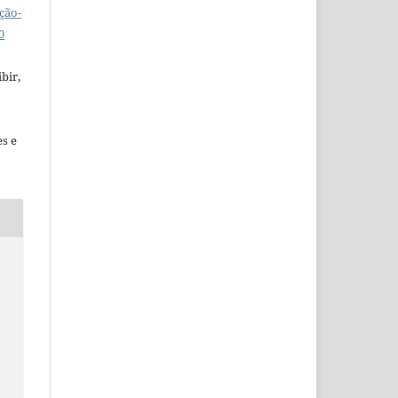
ção-
0
bir,
es e