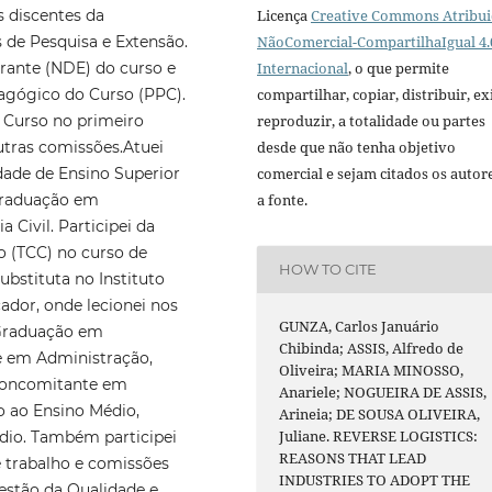
Licença
Creative Commons Atribui
s discentes da
NãoComercial-CompartilhaIgual 4.
 de Pesquisa e Extensão.
Internacional
, o que permite
rante (NDE) do curso e
compartilhar, copiar, distribuir, exi
agógico do Curso (PPC).
reproduzir, a totalidade ou partes
Curso no primeiro
desde que não tenha objetivo
utras comissões.Atuei
comercial e sejam citados os autor
ade de Ensino Superior
a fonte.
 Graduação em
 Civil. Participei da
o (TCC) no curso de
HOW TO CITE
bstituta no Instituto
ador, onde lecionei nos
GUNZA, Carlos Januário
 Graduação em
Chibinda; ASSIS, Alfredo de
e em Administração,
Oliveira; MARIA MINOSSO,
Concomitante em
Anariele; NOGUEIRA DE ASSIS,
o ao Ensino Médio,
Arineia; DE SOUSA OLIVEIRA,
Juliane. REVERSE LOGISTICS:
dio. Também participei
REASONS THAT LEAD
e trabalho e comissões
INDUSTRIES TO ADOPT THE
Gestão da Qualidade e