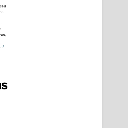
 seu
os
u
e
vas,
a
O