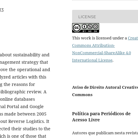
13
LICENSE
This work is licensed under a
Creat
Commons Attribution-
NonCommercial-ShareAlike 4.0
 about sustainability and
International License
.
anagement strategy that
ove the operational and
yzed articles with this
ng the reasons for
Aviso de Direito Autoral Creativ
bibliographic review. A
Commons
 online databases
nal Portal and Google
Política para Periódicos de
ons made between 2005
Acesso Livre
t Reverse Logistics. It
cted their studies to the
Autores que publicam nesta revist
ch is one of those that