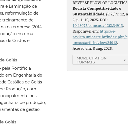
REVERSE FLOW OF LOGISTICS
ra e Laminação de
Revista Competitividade e
as, reformulação de
Sustentabilidade
,
[S. l.]
, v. 12, n
2, p. 1–15, 2025. DOI:
e treinamento de
10.48075/comsus.v12i2.34913
.
ma na empresa (2014-
Disponível em:
https://e-
 Produção em uma
revista.unioeste.br/index.php/c
eas de Custos e
omsus/article/view/34913
.
Acesso em: 8 aug. 2026.
MORE CITATION
 de Goiás
FORMATS
pela Pontifícia
rado em Engenharia de
ade Católica de Goiás
a de Produção, com
rincipalmente nos
ngenharia de produção,
rramentas de gestão.
de Goiás