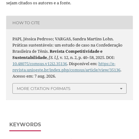
sejam citados os autores e a fonte.
HOW TO CITE
PAPI, Jéssica Pedroso; VARGAS, Sandra Martins Lohn.
Práticas sustentáveis: um estudo de caso na Confederação
Brasileira de Tênis.
Revista Competitividade e
Sustentabilidade
,
[S. l.]
, v. 12, n. 2, p. 40–58, 2025. DOI:
10.48075/comsus.v12i2.35136
. Disponível em:
https://e-
revista.unioeste.br/index.php/comsus/article/view/35136
.
Acesso em: 7 aug. 2026.
MORE CITATION FORMATS
KEYWORDS