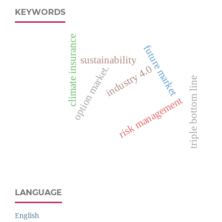
KEYWORDS
climate insurance
future market
sustainability
industry 4.0
option market.
triple bottom line
risk management
LANGUAGE
English