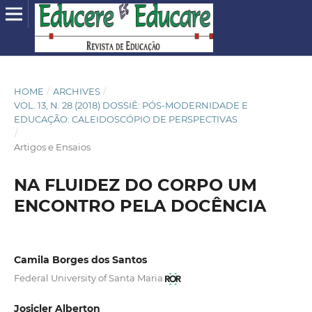
HOME
/
ARCHIVES
/
VOL. 13, N. 28 (2018) DOSSIÊ: PÓS-MODERNIDADE E
EDUCAÇÃO: CALEIDOSCÓPIO DE PERSPECTIVAS
/
Artigos e Ensaios
NA FLUIDEZ DO CORPO UM
ENCONTRO PELA DOCÊNCIA
Camila Borges dos Santos
Federal University of Santa Maria
Josicler Alberton