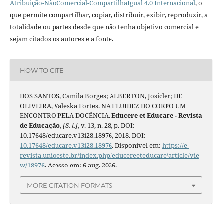
Atribuição-NãoComercial-CompartilhaIgual 4.0 Internacional
, o
que permite compartilhar, copiar, distribuir, exibir, reproduzir, a
totalidade ou partes desde que não tenha objetivo comercial e
sejam citados os autores e a fonte.
HOW TO CITE
DOS SANTOS, Camila Borges; ALBERTON, Josicler; DE
OLIVEIRA, Valeska Fortes. NA FLUIDEZ DO CORPO UM
ENCONTRO PELA DOCÊNCIA.
Educere et Educare - Revista
de Educação
,
[S. l.]
, v. 13, n. 28, p. DOI:
10.17648/educare.v13i28.18976, 2018. DOI:
10.17648/educare.v13i28.18976
. Disponível em:
https://e-
revista.unioeste.br/index.php/educereeteducare/article/vie
w/18976
. Acesso em: 6 aug. 2026.
MORE CITATION FORMATS