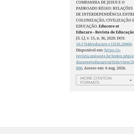
COMPANHIA DE JESUS E O
PADROADO RÉGIO: RELAÇÕES
DE INTERDEPENDÊNCIA ENTR
COLONIZAÇÃO, CIVILIZAÇÃO 
EDUCAÇÃO.
Educere et
Educare - Revista de Educaçã
[S. l.]
, v. 15, n. 36, 2020. DOI:
10.17648/educare.v15i36.20000
.
Disponível em:
https://e-
revista.unioeste.br/index.php/e
ducereeteducare/article/view/2
000
. Acesso em: 6 aug. 2026.
MORE CITATION
FORMATS