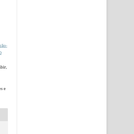
ção-
0
bir,
es e