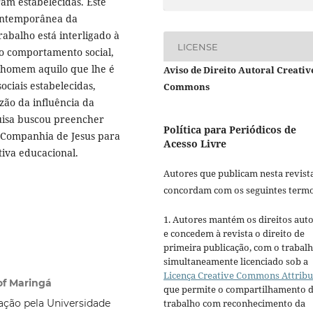
eram estabelecidas. Este
 contemporânea da
rabalho está interligado à
LICENSE
o comportamento social,
 homem aquilo que lhe é
Aviso de Direito Autoral Creativ
sociais estabelecidas,
Commons
zão da influência da
isa buscou preencher
Política para Periódicos de
 Companhia de Jesus para
Acesso Livre
iva educacional.
Autores que publicam nesta revist
concordam com os seguintes termo
1. Autores mantém os direitos auto
e concedem à revista o direito de
primeira publicação, com o trabal
simultaneamente licenciado sob a
Licença Creative Commons Attribu
of Maringá
que permite o compartilhamento 
ação pela Universidade
trabalho com reconhecimento da