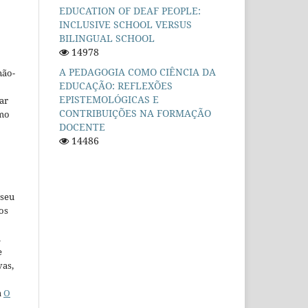
EDUCATION OF DEAF PEOPLE:
INCLUSIVE SCHOOL VERSUS
BILINGUAL SCHOOL
14978
A PEDAGOGIA COMO CIÊNCIA DA
não-
EDUCAÇÃO: REFLEXÕES
EPISTEMOLÓGICAS E
car
CONTRIBUIÇÕES NA FORMAÇÃO
omo
DOCENTE
14486
 seu
os
u
e
vas,
a
O