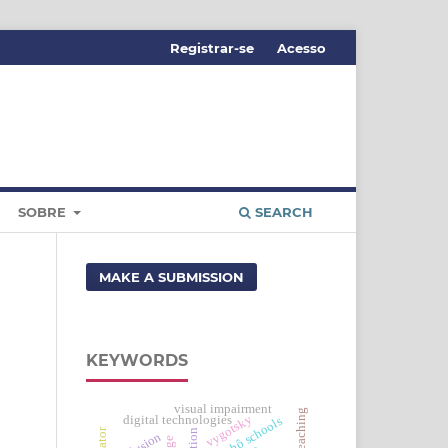
Registrar-se
Acesso
SOBRE
SEARCH
MAKE A SUBMISSION
KEYWORDS
visual impairment
vygotsky
digital technologies
krahô schools