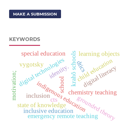
MAKE A SUBMISSION
KEYWORDS
special education
learning objects
krahô schools
digital technologies
child education
dtics
vygotsky
identity.
digital literacy
motivation;
school
indigenous education
chemistry teaching
inclusion
grounded theory
cts
state of knowledge
inclusive education
emergency remote teaching