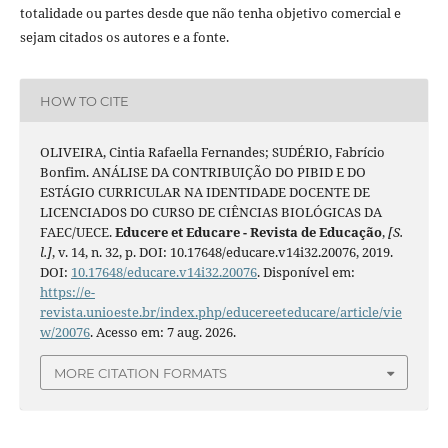
totalidade ou partes desde que não tenha objetivo comercial e
sejam citados os autores e a fonte.
HOW TO CITE
OLIVEIRA, Cintia Rafaella Fernandes; SUDÉRIO, Fabrício
Bonfim. ANÁLISE DA CONTRIBUIÇÃO DO PIBID E DO
ESTÁGIO CURRICULAR NA IDENTIDADE DOCENTE DE
LICENCIADOS DO CURSO DE CIÊNCIAS BIOLÓGICAS DA
FAEC/UECE.
Educere et Educare - Revista de Educação
,
[S.
l.]
, v. 14, n. 32, p. DOI: 10.17648/educare.v14i32.20076, 2019.
DOI:
10.17648/educare.v14i32.20076
. Disponível em:
https://e-
revista.unioeste.br/index.php/educereeteducare/article/vie
w/20076
. Acesso em: 7 aug. 2026.
MORE CITATION FORMATS