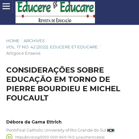
HOME
/
ARCHIVES
/
VOL. 17 NO. 42 (2022): EDUCERE ET EDUCARE
/
Artigos e Ensaios
CONSIDERAÇÕES SOBRE
EDUCAÇÃO EM TORNO DE
PIERRE BOURDIEU E MICHEL
FOUCAULT
Débora da Gama Ettrich
Pontifical Catholic University of Rio Grande do Sul
https://orcid.org/0000-0001-9410-7412 (unauthenticated)