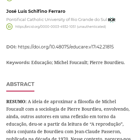
José Luís Schifino Ferraro
Pontifical Catholic University of Rio Grande do Sul
https://orcid.org/0000-0003-4932-1051 (unauthenticated)
DOI:
https://doi.org/10.48075/educare.v17i42.21815
Educação; Michel Foucault; Pierre Bourdieu.
Keywords:
ABSTRACT
RESUMO:
A ideia de aproximar a filosofia de Michel
Foucault com a sociologia de Pierre Bourdieu, envolvendo,
ainda, outros autores em uma reflexão em torno da
educação, deu-se a partir da leitura de “A reprodução”,
obra conjunta de Bourdieu com Jean-Claude Passeron,
publicada na década de 1970. Nesse contexto, pareceu-nos