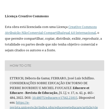
Licença Creative Commons
Esta obra está licenciada com uma Licença
Creative Commons
Atribuição-NãoComercial-CompartilhaIgual 4.0 Internacional
, o
que permite compartilhar, copiar, distribuir, exibir, reproduzir, a
totalidade ou partes desde que não tenha objetivo comercial e
sejam citados os autores e a fonte.
HOW TO CITE
ETTRICH, Débora da Gama; FERRARO, José Luís Schifino.
CONSIDERAÇÕES SOBRE EDUCAÇÃO EM TORNO DE
PIERRE BOURDIEU E MICHEL FOUCAULT.
Educere et
Educare - Revista de Educação
,
[S. l.]
, v. 17, n. 42, p. 465–
484, 2022. DOI:
10.48075/educare.v17i42.21815
. Disponível
em:
https://e-
revista.unioeste.br/index.php/educereeteducare/article/vie