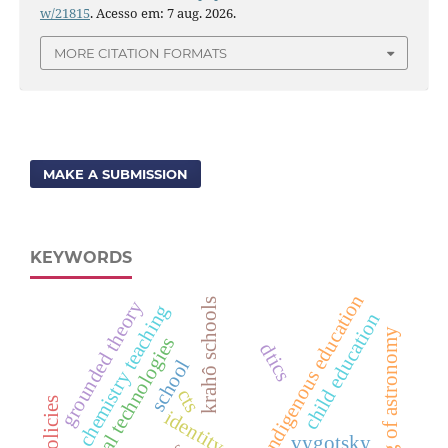
w/21815
. Acesso em: 7 aug. 2026.
MORE CITATION FORMATS
MAKE A SUBMISSION
KEYWORDS
indigenous education
krahô schools
grounded theory
chemistry teaching
child education
teaching of astronomy
digital technologies
dtics
school
cts
identity.
vygotsky