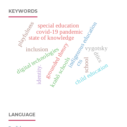
KEYWORDS
playfulness
indigenous education
special education
covid-19 pandemic
state of knowledge
grounded theory
vygotsky
digital technologies
inclusion
dtics
krahô schools
school
cts
child education
identity.
LANGUAGE