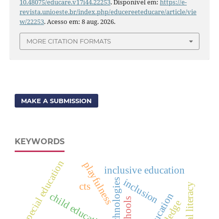
10.48075/educare.v17i44.22253
. Disponível em:
https://e-
revista.unioeste.br/index.php/educereeteducare/article/vie
w/22253
. Acesso em: 8 aug. 2026.
MORE CITATION FORMATS
MAKE A SUBMISSION
KEYWORDS
special education
playfulness
inclusive education
inclusion
digital technologies
cts
digital literacy
child education