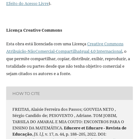
Efeito do Acesso Livre
).
Licença Creative Commons
Esta obra está licenciada com uma Licença
Creative Commons
Atribuição-NãoComercial-CompartilhaIgual 4.0 Internacional
, o
que permite compartilhar, copiar, distribuir, exibir, reproduzir, a
totalidade ou partes desde que não tenha objetivo comercial e
sejam citados os autores e a fonte.
HOW TO CITE
FREITAS, Alaísie Ferreira dos Passos; GOUVEIA NETO ,
Sérgio Candido de; PESOVENTO , Adriane. TOM JOBIM,
TARSILA DO AMARAL E MIA COUTO: ENCONTROS PARA O
ENSINO DA MATEMÁTICA.
Educere et Educare - Revista de
Educação
,
[S. l.]
, v. 17, n. 44, p. 188–205, 2022. DOI: