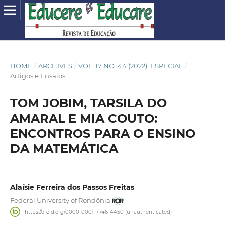
HOME
/
ARCHIVES
/
VOL. 17 NO. 44 (2022): ESPECIAL
/
Artigos e Ensaios
TOM JOBIM, TARSILA DO
AMARAL E MIA COUTO:
ENCONTROS PARA O ENSINO
DA MATEMÁTICA
Alaísie Ferreira dos Passos Freitas
Federal University of Rondônia
https://orcid.org/0000-0001-7746-4450 (unauthenticated)