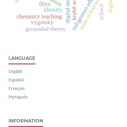
indigenous education
krahô schools
state of knowledge
dtics
school
identity.
chemistry teaching
vygotsky
grounded theory
LANGUAGE
English
Español
Français
Português
INFORMATION