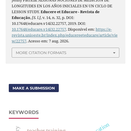
LONGITUDES EN LOS AÑOS INICIALES EN UN CICLO DE
LESSON STUDY.
Educere et Educare - Revista de
Educação
,
[S. l.]
, v. 14, n. 32, p. DOI:
10.17648/educare.v14i32.22757, 2019. DOI:
10.17648/educare.v14i32.22757
. Disponível em:
https://e-
revista.unioeste.br/index.php/educereeteducare/article/vie
w/22757
. Acesso em: 7 aug. 2026.
MORE CITATION FORMATS
MAKE A SUBMISSION
KEYWORDS
teacher training