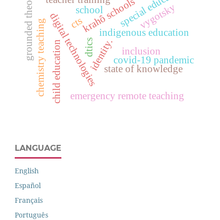
special education
grounded theory
krahô schools
vygotsky
school
digital technologies
cts
chemistry teaching
indigenous education
identity.
dtics
child education
inclusion
covid-19 pandemic
state of knowledge
emergency remote teaching
LANGUAGE
English
Español
Français
Português