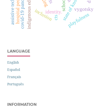
assistive technology
indigenous education
state of knowledge
hospital pedagogy
covid-19 pandemic
school
vygotsky
inclusion
identity.
playfulness
cts
LANGUAGE
English
Español
Français
Português
INFORMATION