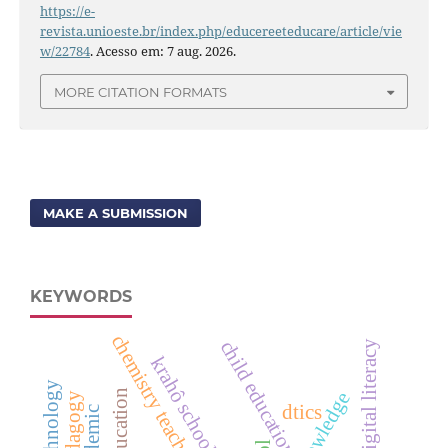
https://e-
revista.unioeste.br/index.php/educereeteducare/article/vie
w/22784
. Acesso em: 7 aug. 2026.
MORE CITATION FORMATS
MAKE A SUBMISSION
KEYWORDS
chemistry teaching
child education
digital literacy
krahô schools
dtics