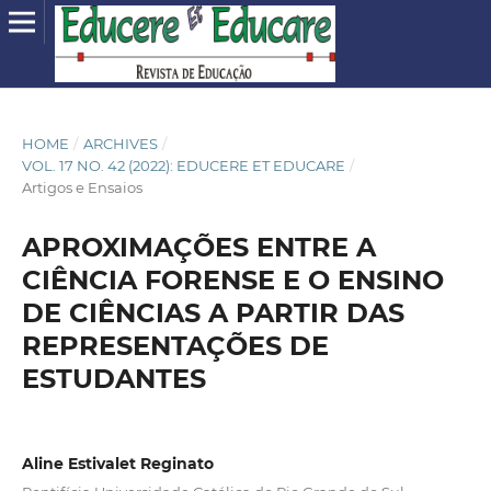
HOME
/
ARCHIVES
/
VOL. 17 NO. 42 (2022): EDUCERE ET EDUCARE
/
Artigos e Ensaios
APROXIMAÇÕES ENTRE A
CIÊNCIA FORENSE E O ENSINO
DE CIÊNCIAS A PARTIR DAS
REPRESENTAÇÕES DE
ESTUDANTES
Aline Estivalet Reginato