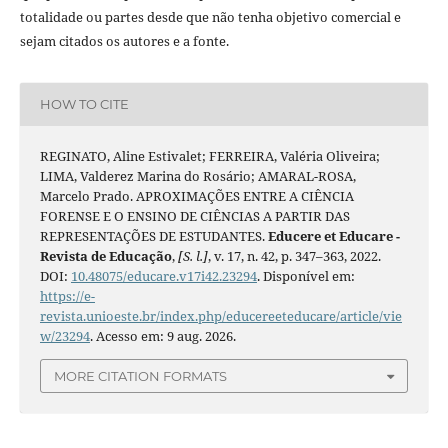
totalidade ou partes desde que não tenha objetivo comercial e
sejam citados os autores e a fonte.
HOW TO CITE
REGINATO, Aline Estivalet; FERREIRA, Valéria Oliveira;
LIMA, Valderez Marina do Rosário; AMARAL-ROSA,
Marcelo Prado. APROXIMAÇÕES ENTRE A CIÊNCIA
FORENSE E O ENSINO DE CIÊNCIAS A PARTIR DAS
REPRESENTAÇÕES DE ESTUDANTES.
Educere et Educare -
Revista de Educação
,
[S. l.]
, v. 17, n. 42, p. 347–363, 2022.
DOI:
10.48075/educare.v17i42.23294
. Disponível em:
https://e-
revista.unioeste.br/index.php/educereeteducare/article/vie
w/23294
. Acesso em: 9 aug. 2026.
MORE CITATION FORMATS