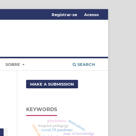
Registrar-se
Acesso
SOBRE
SEARCH
MAKE A SUBMISSION
KEYWORDS
motivation;
playfulness
child education
hospital pedagogy
covid-19 pandemic
state of knowledge