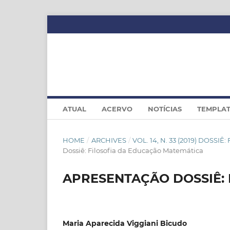
ATUAL
ACERVO
NOTÍCIAS
TEMPLA
HOME
/
ARCHIVES
/
VOL. 14, N. 33 (2019) DOSS
Dossiê: Filosofia da Educação Matemática
APRESENTAÇÃO DOSSIÊ: F
Maria Aparecida Viggiani Bicudo