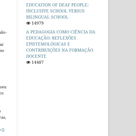
EDUCATION OF DEAF PEOPLE:
INCLUSIVE SCHOOL VERSUS
BILINGUAL SCHOOL
14979
A PEDAGOGIA COMO CIÊNCIA DA
não-
EDUCAÇÃO: REFLEXÕES
EPISTEMOLÓGICAS E
car
CONTRIBUIÇÕES NA FORMAÇÃO
omo
DOCENTE
14487
 seu
os
u
e
vas,
a
O