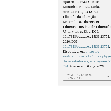
Aparecida; PAULO, Rosa
Monteiro; BAIER, Tania.
APRESENTAÇÃO DOSSIÊ:
Filosofia da Educação
Matemática.
Educere et
Educare - Revista de Educaçã
[S. l.]
, v. 14, n. 33, p. DOI:
10.17648/educare.v15i33.23774,
2020. DOI:
10.17648/educare.v15i33.23774
.
Disponível em:
https://e-
revista.unioeste.br/index.php/e
ducereeteducare/article/view/2
774
. Acesso em: 6 aug. 2026.
MORE CITATION
FORMATS