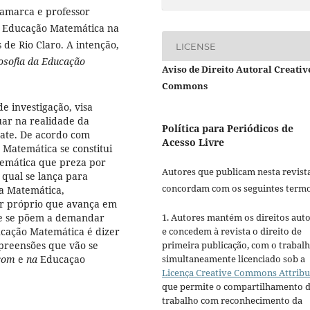
namarca e professor
 Educação Matemática na
de Rio Claro. A intenção,
LICENSE
losofia da Educação
Aviso de Direito Autoral Creativ
Commons
e investigação, visa
uar na realidade da
Política para Periódicos de
ate. De acordo com
Acesso Livre
 Matemática se constitui
emática que preza por
Autores que publicam nesta revist
o qual se lança para
concordam com os seguintes termo
la Matemática,
ar próprio que avança em
ue se põem a demandar
1. Autores mantém os direitos auto
ucação Matemática é dizer
e concedem à revista o direito de
preensões que vão se
primeira publicação, com o trabal
com
e
na
Educaçao
simultaneamente licenciado sob a
Licença Creative Commons Attribu
que permite o compartilhamento 
trabalho com reconhecimento da