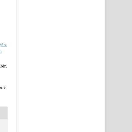
ção-
0
bir,
es e