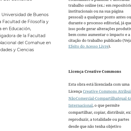
trabalho online (ex.: em repositóri
institucionais ou na sua página
, Universidad de Buenos
pessoal) a qualquer ponto antes o
a Facultad de Filosofía y
durante o processo editorial, já qu
a en Educación,
isso pode gerar alterações produti
bem como aumentar o impacto e a
igadora de la Facultad
citação do trabalho publicado (Vej
d Nacional del Comahue en
Efeito do Acesso Livre
).
idades y Ciencias
Licença Creative Commons
Esta obra está licenciada com uma
Licença
Creative Commons Atribui
NãoComercial-CompartilhaIgual 4.
Internacional
, o que permite
compartilhar, copiar, distribuir, exi
reproduzir, a totalidade ou partes
desde que não tenha objetivo