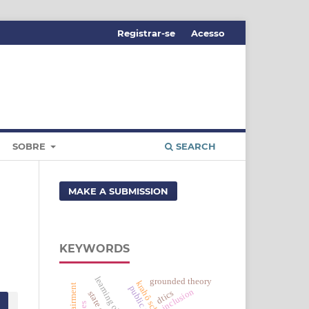
Registrar-se
Acesso
SOBRE
SEARCH
MAKE A SUBMISSION
KEYWORDS
learning objects
grounded theory
krahô schools
inclusion
dtics