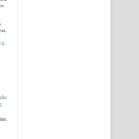
os
u
e
vas,
a
O
ção-
0
bir,