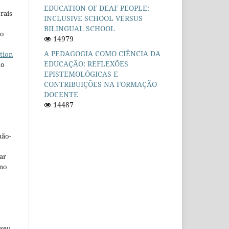
EDUCATION OF DEAF PEOPLE:
rais
INCLUSIVE SCHOOL VERSUS
BILINGUAL SCHOOL
ho
14979
A PEDAGOGIA COMO CIÊNCIA DA
tion
EDUCAÇÃO: REFLEXÕES
do
EPISTEMOLÓGICAS E
CONTRIBUIÇÕES NA FORMAÇÃO
DOCENTE
14487
não-
car
omo
 seu