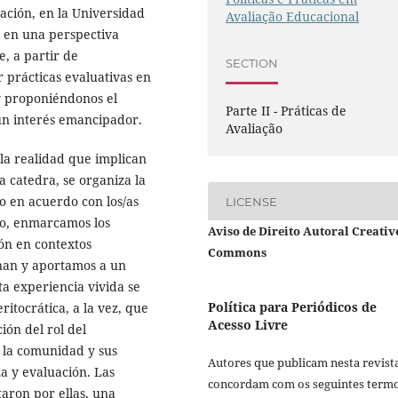
ación, en la Universidad
Avaliação Educacional
 en una perspectiva
, a partir de
SECTION
 prácticas evaluativas en
y proponiéndonos el
Parte II - Práticas de
un interés emancipador.
Avaliação
la realidad que implican
a catedra, se organiza la
lo en acuerdo con los/as
LICENSE
odo, enmarcamos los
Aviso de Direito Autoral Creativ
ón en contextos
Commons
ionan y aportamos a un
sta experiencia vivida se
Política para Periódicos de
ritocrática, a la vez, que
Acesso Livre
ión del rol del
n la comunidad y sus
Autores que publicam nesta revist
a y evaluación. Las
concordam com os seguintes termo
taron por ellas, una