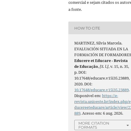
comercial e sejam citados os autor
a fonte.
HOW TO CITE
MARTINEZ, Silvia Marcela.
EVALUACIÓN SITUADA EN LA
FORMACIÓN DE FORMADORES
Educere et Educare - Revista
de Educação
,
[S. l.]
, v. 15, n. 35,
p. DOI:
10.17648/educare.v15i35.23889,
2020. DOI:
10.17648/educare.v15i35.23889
.
Disponível em:
https://e-
revista.unioeste.br/index.php/e
ducereeteducare/article/view/2
889
. Acesso em: 6 aug. 2026.
MORE CITATION
FORMATS