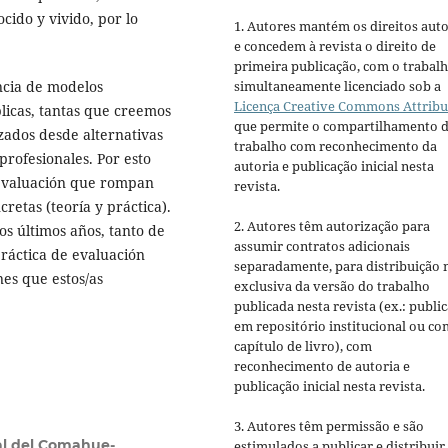
cido y vivido, por lo
1. Autores mantém os direitos auto
e concedem à revista o direito de
primeira publicação, com o trabal
ncia de modelos
simultaneamente licenciado sob a
Licença Creative Commons Attribu
úblicas, tantas que creemos
que permite o compartilhamento 
ados desde alternativas
trabalho com reconhecimento da
profesionales. Por esto
autoria e publicação inicial nesta
evaluación que rompan
revista.
retas (teoría y práctica).
2. Autores têm autorização para
os últimos años, tanto de
assumir contratos adicionais
práctica de evaluación
separadamente, para distribuição 
nes que estos/as
exclusiva da versão do trabalho
publicada nesta revista (ex.: publi
em repositório institucional ou c
capítulo de livro), com
reconhecimento de autoria e
publicação inicial nesta revista.
3. Autores têm permissão e são
nal del Comahue-
estimulados a publicar e distribuir