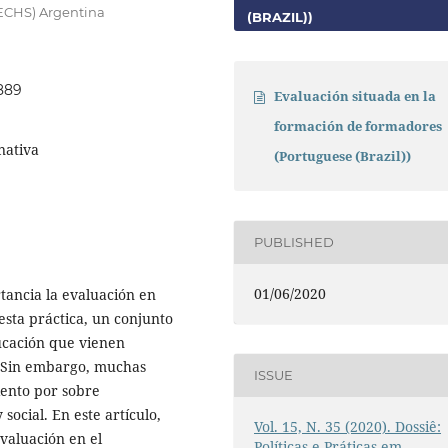
ECHS) Argentina
(BRAZIL))
3889
Evaluación situada en la
formación de formadores
nativa
(Portuguese (Brazil))
PUBLISHED
01/06/2020
tancia la evaluación en
 esta práctica, un conjunto
ducación que vienen
 Sin embargo, muchas
ISSUE
iento por sobre
social. En este artículo,
Vol. 15, N. 35 (2020). Dossiê:
valuación en el
Políticas e Práticas em