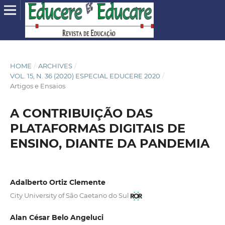
HOME
/
ARCHIVES
/
VOL. 15, N. 36 (2020) ESPECIAL EDUCERE 2020
/
Artigos e Ensaios
A CONTRIBUIÇÃO DAS
PLATAFORMAS DIGITAIS DE
ENSINO, DIANTE DA PANDEMIA
Adalberto Ortiz Clemente
City University of São Caetano do Sul
Alan César Belo Angeluci