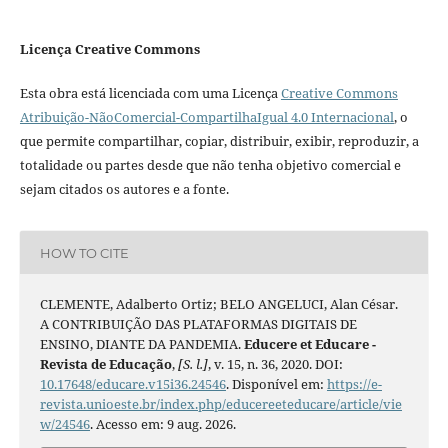
Licença Creative Commons
Esta obra está licenciada com uma Licença
Creative Commons
Atribuição-NãoComercial-CompartilhaIgual 4.0 Internacional
, o
que permite compartilhar, copiar, distribuir, exibir, reproduzir, a
totalidade ou partes desde que não tenha objetivo comercial e
sejam citados os autores e a fonte.
HOW TO CITE
CLEMENTE, Adalberto Ortiz; BELO ANGELUCI, Alan César.
A CONTRIBUIÇÃO DAS PLATAFORMAS DIGITAIS DE
ENSINO, DIANTE DA PANDEMIA.
Educere et Educare -
Revista de Educação
,
[S. l.]
, v. 15, n. 36, 2020. DOI:
10.17648/educare.v15i36.24546
. Disponível em:
https://e-
revista.unioeste.br/index.php/educereeteducare/article/vie
w/24546
. Acesso em: 9 aug. 2026.