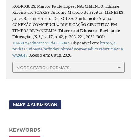
RODRIGUES, Marcos Paulo Lopes; NASCIMENTO, Edilane
Ribeiro do; SOARES, Antônio Marcelo de Freitas; MENEZES,
Jones Baroni Ferreira De; SOUSA, Shirliane de Araújo.
CONEXÃO COMCIÊNCIA: DIVULGAÇÃO CIENTÍFICA EM
TEMPOS DE PANDEMIA.
Educere et Educare - Revista de
Educação
,
[S. l.]
, v. 17, n. 42, p. 206–221, 2022. DOI:
10.48075/educare.v17i42.26047
. Disponível em:
https://e-
revista.unioeste.br/index.php/educereeteducare/article/vie
w/26047
. Acesso em: 6 aug. 2026.
MORE CITATION FORMATS
MAKE A SUBMISSION
KEYWORDS