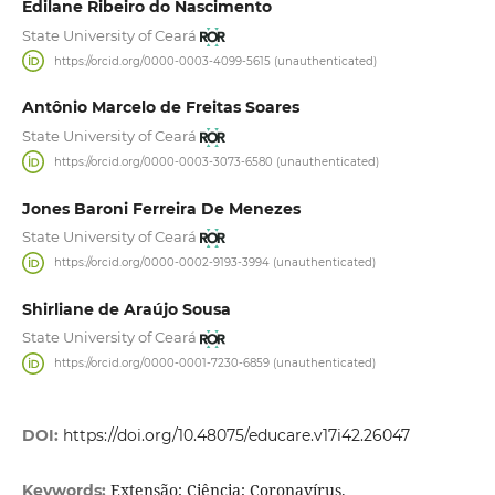
Edilane Ribeiro do Nascimento
State University of Ceará
https://orcid.org/0000-0003-4099-5615 (unauthenticated)
Antônio Marcelo de Freitas Soares
State University of Ceará
https://orcid.org/0000-0003-3073-6580 (unauthenticated)
Jones Baroni Ferreira De Menezes
State University of Ceará
https://orcid.org/0000-0002-9193-3994 (unauthenticated)
Shirliane de Araújo Sousa
State University of Ceará
https://orcid.org/0000-0001-7230-6859 (unauthenticated)
DOI:
https://doi.org/10.48075/educare.v17i42.26047
Extensão; Ciência; Coronavírus.
Keywords: