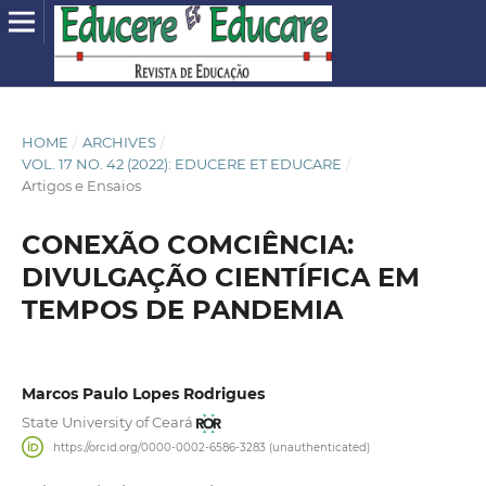
HOME
/
ARCHIVES
/
VOL. 17 NO. 42 (2022): EDUCERE ET EDUCARE
/
Artigos e Ensaios
CONEXÃO COMCIÊNCIA:
DIVULGAÇÃO CIENTÍFICA EM
TEMPOS DE PANDEMIA
Marcos Paulo Lopes Rodrigues
State University of Ceará
https://orcid.org/0000-0002-6586-3283 (unauthenticated)