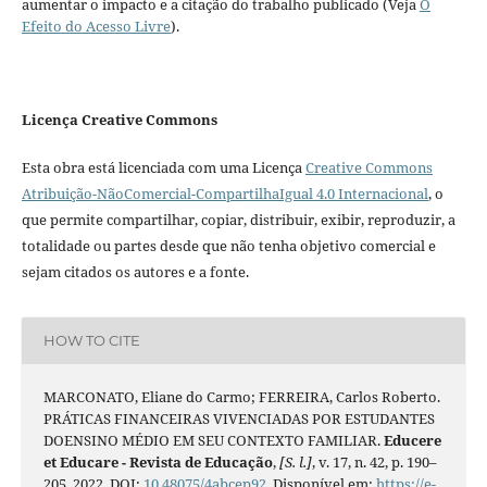
aumentar o impacto e a citação do trabalho publicado (Veja
O
Efeito do Acesso Livre
).
Licença Creative Commons
Esta obra está licenciada com uma Licença
Creative Commons
Atribuição-NãoComercial-CompartilhaIgual 4.0 Internacional
, o
que permite compartilhar, copiar, distribuir, exibir, reproduzir, a
totalidade ou partes desde que não tenha objetivo comercial e
sejam citados os autores e a fonte.
HOW TO CITE
MARCONATO, Eliane do Carmo; FERREIRA, Carlos Roberto.
PRÁTICAS FINANCEIRAS VIVENCIADAS POR ESTUDANTES
DOENSINO MÉDIO EM SEU CONTEXTO FAMILIAR.
Educere
et Educare - Revista de Educação
,
[S. l.]
, v. 17, n. 42, p. 190–
205, 2022. DOI:
10.48075/4abcep92
. Disponível em:
https://e-