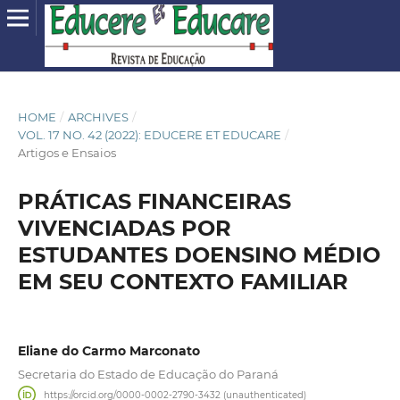
HOME
/
ARCHIVES
/
VOL. 17 NO. 42 (2022): EDUCERE ET EDUCARE
/
Artigos e Ensaios
PRÁTICAS FINANCEIRAS
VIVENCIADAS POR
ESTUDANTES DOENSINO MÉDIO
EM SEU CONTEXTO FAMILIAR
Eliane do Carmo Marconato
Secretaria do Estado de Educação do Paraná
https://orcid.org/0000-0002-2790-3432 (unauthenticated)