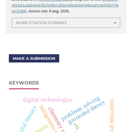
revista.unioeste.br/index.php/educereeteducare/article/vie
w/26406
. Acesso em: 8 aug. 2026.
MORE CITATION FORMATS
MAKE A SUBMISSION
KEYWORDS
problems solving
digital technologies
grounded theory
special education
indigenous education
digital literacy
chemistry teaching
cts