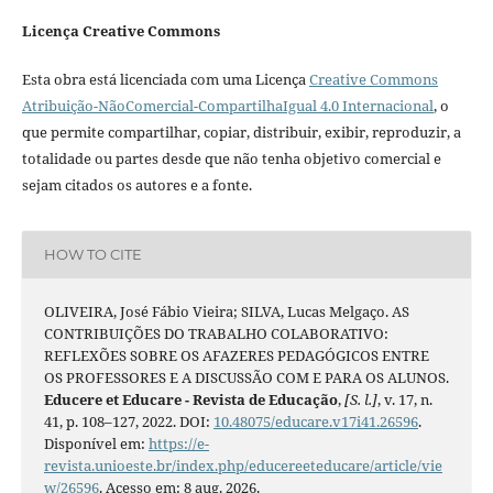
Licença Creative Commons
Esta obra está licenciada com uma Licença
Creative Commons
Atribuição-NãoComercial-CompartilhaIgual 4.0 Internacional
, o
que permite compartilhar, copiar, distribuir, exibir, reproduzir, a
totalidade ou partes desde que não tenha objetivo comercial e
sejam citados os autores e a fonte.
HOW TO CITE
OLIVEIRA, José Fábio Vieira; SILVA, Lucas Melgaço. AS
CONTRIBUIÇÕES DO TRABALHO COLABORATIVO:
REFLEXÕES SOBRE OS AFAZERES PEDAGÓGICOS ENTRE
OS PROFESSORES E A DISCUSSÃO COM E PARA OS ALUNOS.
Educere et Educare - Revista de Educação
,
[S. l.]
, v. 17, n.
41, p. 108–127, 2022. DOI:
10.48075/educare.v17i41.26596
.
Disponível em:
https://e-
revista.unioeste.br/index.php/educereeteducare/article/vie
w/26596
. Acesso em: 8 aug. 2026.