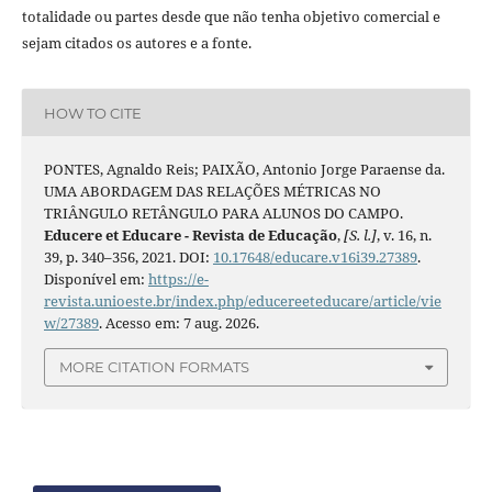
totalidade ou partes desde que não tenha objetivo comercial e
sejam citados os autores e a fonte.
HOW TO CITE
PONTES, Agnaldo Reis; PAIXÃO, Antonio Jorge Paraense da.
UMA ABORDAGEM DAS RELAÇÕES MÉTRICAS NO
TRIÂNGULO RETÂNGULO PARA ALUNOS DO CAMPO.
Educere et Educare - Revista de Educação
,
[S. l.]
, v. 16, n.
39, p. 340–356, 2021. DOI:
10.17648/educare.v16i39.27389
.
Disponível em:
https://e-
revista.unioeste.br/index.php/educereeteducare/article/vie
w/27389
. Acesso em: 7 aug. 2026.
MORE CITATION FORMATS