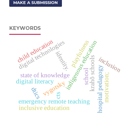
MAKE A SUBMISSION
KEYWORDS
child education
digital technologies
playfulness
indigenous education
identity.
krahô schools
inclusion
hospital pedagogy
school
state of knowledge
motivation;
digital literacy
vygotsky
dtics
cts
emergency remote teaching
inclusive education