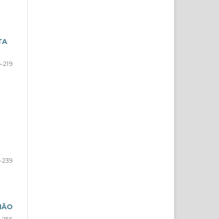
TA
5-219
-239
HÃO
-256