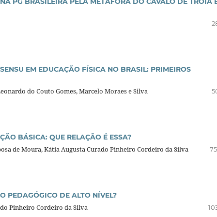
A PG BRASILEIRA PELA METÁFORA DO CAVALO DE TROIA 
2
ENSU EM EDUCAÇÃO FÍSICA NO BRASIL: PRIMEIROS
, Leonardo do Couto Gomes, Marcelo Moraes e Silva
5
ÃO BÁSICA: QUE RELAÇÃO É ESSA?
rbosa de Moura, Kátia Augusta Curado Pinheiro Cordeiro da Silva
75
O PEDAGÓGICO DE ALTO NÍVEL?
ado Pinheiro Cordeiro da Silva
10