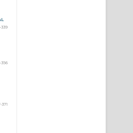
AL
-339
-356
-371