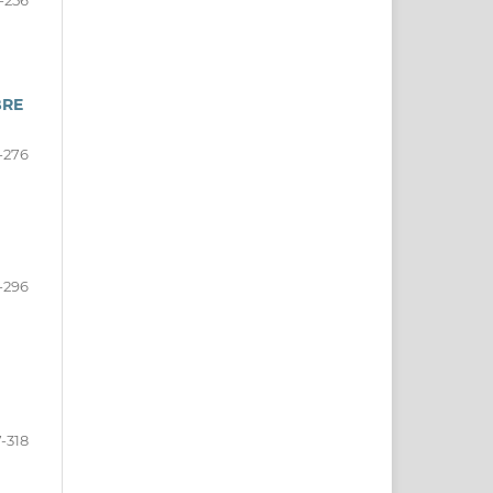
BRE
-276
-296
-318