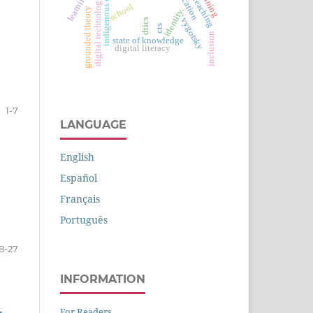
indigenous education
digital technologies
school
grounded theory
identity.
vygotsky
dtics
cts
inclusion
state of knowledge
digital literacy
1-7
LANGUAGE
English
Español
Français
Português
8-27
INFORMATION
For Readers