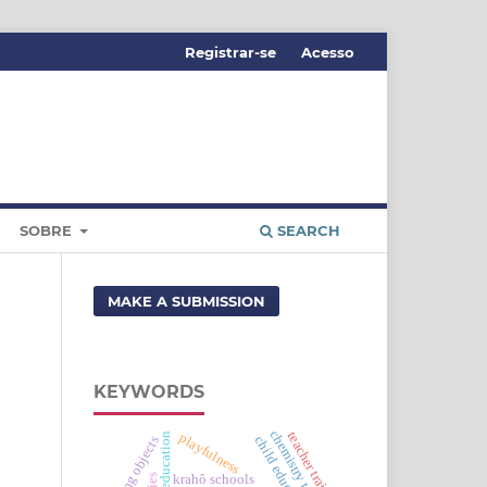
Registrar-se
Acesso
SOBRE
SEARCH
MAKE A SUBMISSION
KEYWORDS
chemistry teaching
teacher training
playfulness
learning objects
child education
krahô schools