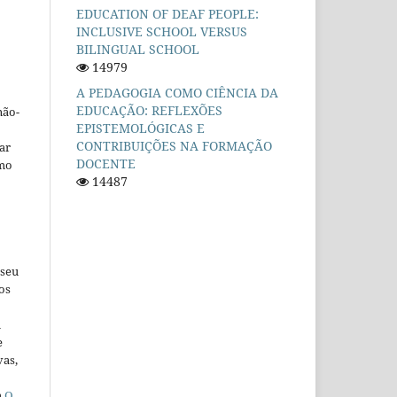
EDUCATION OF DEAF PEOPLE:
INCLUSIVE SCHOOL VERSUS
BILINGUAL SCHOOL
14979
A PEDAGOGIA COMO CIÊNCIA DA
EDUCAÇÃO: REFLEXÕES
não-
EPISTEMOLÓGICAS E
CONTRIBUIÇÕES NA FORMAÇÃO
car
DOCENTE
omo
14487
 seu
os
u
e
vas,
a
O