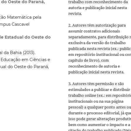
trabalho com reconhecimento da
l do Oeste do Paraná,
autoria e publicação inicial nesta
revista.
ção Matemática pela
ampus Cascavel
2. Autores têm autorização para
assumir contratos adicionais
separadamente, para distribuição 
de Estadual do Oeste do
exclusiva da versão do trabalho
publicada nesta revista (ex.: publi
 da Bahia (2013).
em repositório institucional ou c
 Educação em Ciências e
capítulo de livro), com
reconhecimento de autoria e
ual do Oeste do Paraná,
publicação inicial nesta revista.
3. Autores têm permissão e são
estimulados a publicar e distribuir
trabalho online (ex.: em repositóri
institucionais ou na sua página
pessoal) a qualquer ponto antes o
durante o processo editorial, já qu
isso pode gerar alterações produti
bem como aumentar o impacto e a
citação do trabalho publicado (Vej