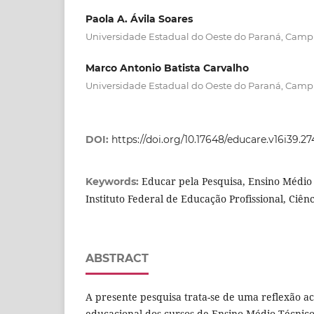
Paola A. Ávila Soares
Universidade Estadual do Oeste do Paraná, Camp
Marco Antonio Batista Carvalho
Universidade Estadual do Oeste do Paraná, Camp
DOI:
https://doi.org/10.17648/educare.v16i39.2
Educar pela Pesquisa, Ensino Médio
Keywords:
Instituto Federal de Educação Profissional, Ciên
ABSTRACT
A presente pesquisa trata-se de uma reflexão a
educacional dos cursos de Ensino Médio Técnico 