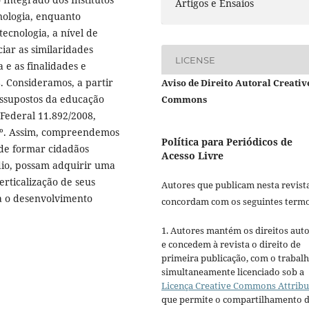
Artigos e Ensaios
nologia, enquanto
tecnologia, a nível de
iar as similaridades
LICENSE
 e as finalidades e
8. Consideramos, a partir
Aviso de Direito Autoral Creativ
essupostos da educação
Commons
 Federal 11.892/2008,
 8º. Assim, compreendemos
Política para Periódicos de
 de formar cidadãos
Acesso Livre
édio, possam adquirir uma
verticalização de seus
Autores que publicam nesta revist
ra o desenvolvimento
concordam com os seguintes termo
1. Autores mantém os direitos auto
e concedem à revista o direito de
primeira publicação, com o trabal
simultaneamente licenciado sob a
Licença Creative Commons Attribu
que permite o compartilhamento 