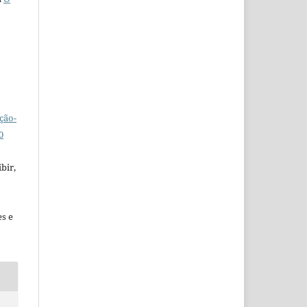
ção-
0
bir,
es e