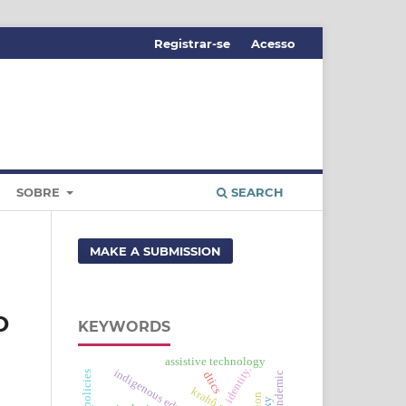
Registrar-se
Acesso
SOBRE
SEARCH
MAKE A SUBMISSION
O
KEYWORDS
assistive technology
identity.
indigenous education
public policies
dtics