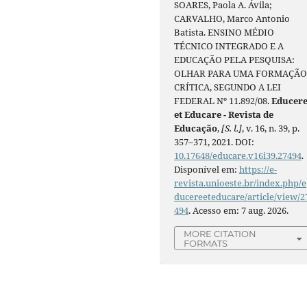
SOARES, Paola A. Ávila;
CARVALHO, Marco Antonio
Batista. ENSINO MÉDIO
TÉCNICO INTEGRADO E A
EDUCAÇÃO PELA PESQUISA:
OLHAR PARA UMA FORMAÇÃ
CRÍTICA, SEGUNDO A LEI
FEDERAL Nº 11.892/08.
Educer
et Educare - Revista de
Educação
,
[S. l.]
, v. 16, n. 39, p.
357–371, 2021. DOI:
10.17648/educare.v16i39.27494
.
Disponível em:
https://e-
revista.unioeste.br/index.php/e
ducereeteducare/article/view/2
494
. Acesso em: 7 aug. 2026.
MORE CITATION
FORMATS