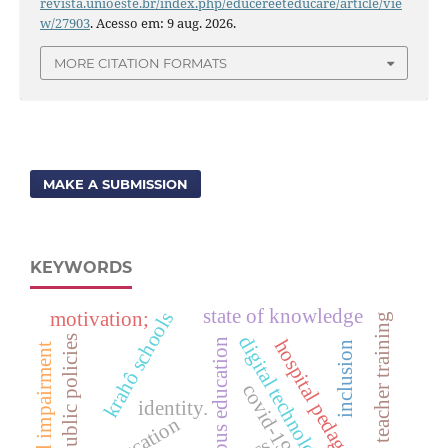
revista.unioeste.br/index.php/educereeteducare/article/vie
w/27903
. Acesso em: 9 aug. 2026.
MORE CITATION FORMATS
MAKE A SUBMISSION
KEYWORDS
state of knowledge
motivation;
krahô schools
teacher training
digital technologies
public policies
hospital pedagogy
indigenous education
inclusion
visual impairment
identity.