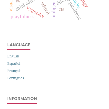
covid-19 pandemic
child education
dtics
school
vygotsky
cts
playfulness
LANGUAGE
English
Español
Français
Português
INFORMATION