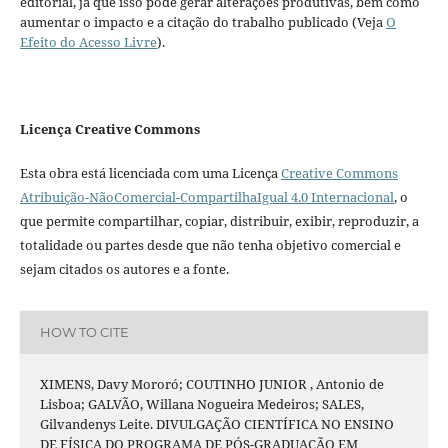
editorial, já que isso pode gerar alterações produtivas, bem como
aumentar o impacto e a citação do trabalho publicado (Veja
O
Efeito do Acesso Livre
).
Licença Creative Commons
Esta obra está licenciada com uma Licença
Creative Commons
Atribuição-NãoComercial-CompartilhaIgual 4.0 Internacional
, o
que permite compartilhar, copiar, distribuir, exibir, reproduzir, a
totalidade ou partes desde que não tenha objetivo comercial e
sejam citados os autores e a fonte.
HOW TO CITE
XIMENS, Davy Mororó; COUTINHO JUNIOR , Antonio de
Lisboa; GALVÃO, Willana Nogueira Medeiros; SALES,
Gilvandenys Leite. DIVULGAÇÃO CIENTÍFICA NO ENSINO
DE FÍSICA DO PROGRAMA DE PÓS-GRADUAÇÃO EM