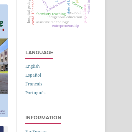
hospital pedagogy
covid-19 pandemic
krahô schools
identity.
playfulness
school
chemistry teaching
indigenous education
assistive technology
entrepreneurship
LANGUAGE
English
Español
Français
Português
INFORMATION
For Readers