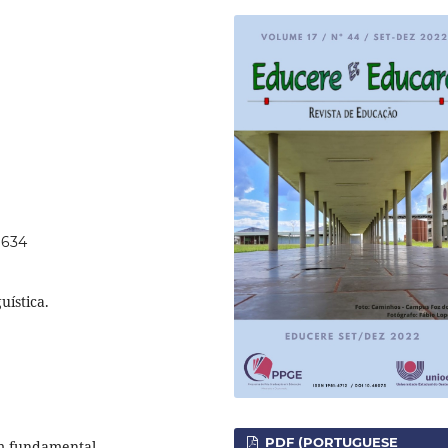
9634
uística.
PDF (PORTUGUESE
êm fundamental