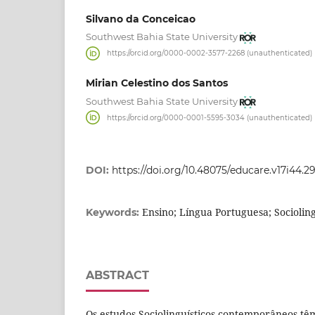
Silvano da Conceicao
Southwest Bahia State University
https://orcid.org/0000-0002-3577-2268 (unauthenticated)
Mirian Celestino dos Santos
Southwest Bahia State University
https://orcid.org/0000-0001-5595-3034 (unauthenticated)
DOI:
https://doi.org/10.48075/educare.v17i44.2
Ensino; Língua Portuguesa; Socioling
Keywords:
ABSTRACT
Os estudos Sociolinguísticos contemporâneos t