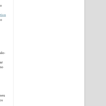
ho
tion
do
não-
car
omo
 seu
os