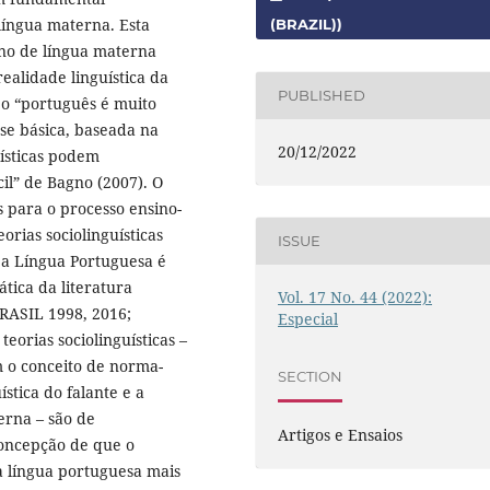
língua materna. Esta
(BRAZIL))
sino de língua materna
ealidade linguística da
PUBLISHED
e o “português é muito
ese básica, baseada na
20/12/2022
guísticas podem
cil” de Bagno (2007). O
 para o processo ensino-
rias sociolinguísticas
ISSUE
e a Língua Portuguesa é
ática da literatura
Vol. 17 No. 44 (2022):
RASIL 1998, 2016;
Especial
eorias sociolinguísticas –
m o conceito de norma-
SECTION
stica do falante e a
erna – são de
Artigos e Ensaios
concepção de que o
da língua portuguesa mais