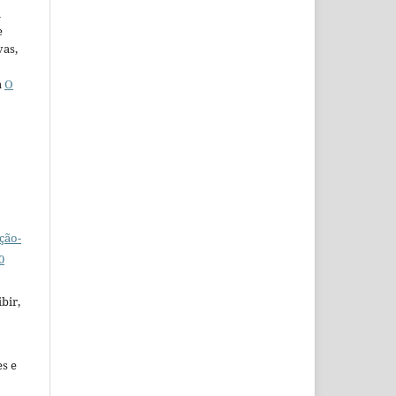
u
e
vas,
a
O
ção-
0
bir,
es e