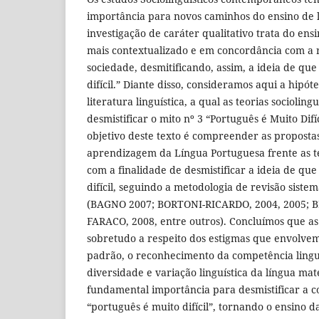
importância para novos caminhos do ensino de 
investigação de caráter qualitativo trata do en
mais contextualizado e em concordância com a r
sociedade, desmitificando, assim, a ideia de qu
difícil.” Diante disso, consideramos aqui a hipót
literatura linguística, a qual as teorias sociolin
desmistificar o mito nº 3 “Português é Muito Difí
objetivo deste texto é compreender as propostas
aprendizagem da Língua Portuguesa frente as teo
com a finalidade de desmistificar a ideia de qu
difícil, seguindo a metodologia de revisão sistem
(BAGNO 2007; BORTONI-RICARDO, 2004, 2005; B
FARACO, 2008, entre outros). Concluímos que as t
sobretudo a respeito dos estigmas que envolve
padrão, o reconhecimento da competência linguí
diversidade e variação linguística da língua mat
fundamental importância para desmistificar a 
“português é muito difícil”, tornando o ensino 