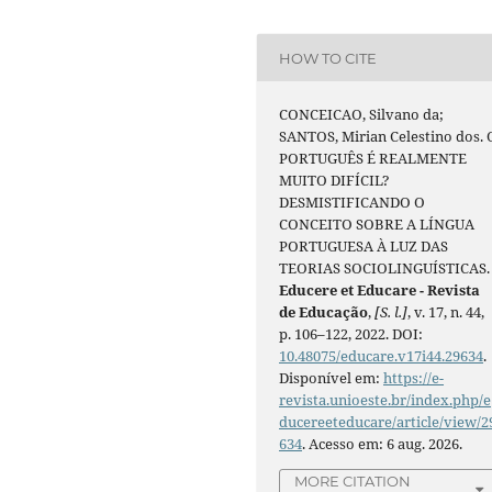
HOW TO CITE
CONCEICAO, Silvano da;
SANTOS, Mirian Celestino dos. 
PORTUGUÊS É REALMENTE
MUITO DIFÍCIL?
DESMISTIFICANDO O
CONCEITO SOBRE A LÍNGUA
PORTUGUESA À LUZ DAS
TEORIAS SOCIOLINGUÍSTICAS.
Educere et Educare - Revista
de Educação
,
[S. l.]
, v. 17, n. 44,
p. 106–122, 2022. DOI:
10.48075/educare.v17i44.29634
.
Disponível em:
https://e-
revista.unioeste.br/index.php/e
ducereeteducare/article/view/2
634
. Acesso em: 6 aug. 2026.
MORE CITATION