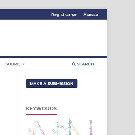
Registrar-se
Acesso
SOBRE
SEARCH
MAKE A SUBMISSION
KEYWORDS
state of knowledge
visual impairment
child education
inclusion
vygotsky
dtics
cts