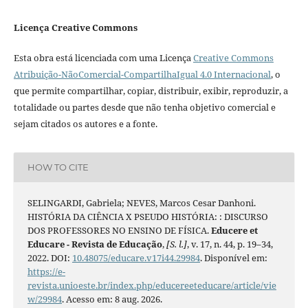
Licença Creative Commons
Esta obra está licenciada com uma Licença
Creative Commons
Atribuição-NãoComercial-CompartilhaIgual 4.0 Internacional
, o
que permite compartilhar, copiar, distribuir, exibir, reproduzir, a
totalidade ou partes desde que não tenha objetivo comercial e
sejam citados os autores e a fonte.
HOW TO CITE
SELINGARDI, Gabriela; NEVES, Marcos Cesar Danhoni.
HISTÓRIA DA CIÊNCIA X PSEUDO HISTÓRIA: : DISCURSO
DOS PROFESSORES NO ENSINO DE FÍSICA.
Educere et
Educare - Revista de Educação
,
[S. l.]
, v. 17, n. 44, p. 19–34,
2022. DOI:
10.48075/educare.v17i44.29984
. Disponível em:
https://e-
revista.unioeste.br/index.php/educereeteducare/article/vie
w/29984
. Acesso em: 8 aug. 2026.