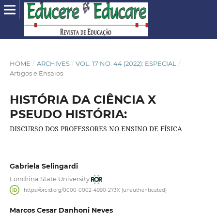
HOME
/
ARCHIVES
/
VOL. 17 NO. 44 (2022): ESPECIAL
/
Artigos e Ensaios
HISTÓRIA DA CIÊNCIA X
PSEUDO HISTÓRIA:
DISCURSO DOS PROFESSORES NO ENSINO DE FÍSICA
Gabriela Selingardi
Londrina State University
https://orcid.org/0000-0002-4990-273X (unauthenticated)
Marcos Cesar Danhoni Neves