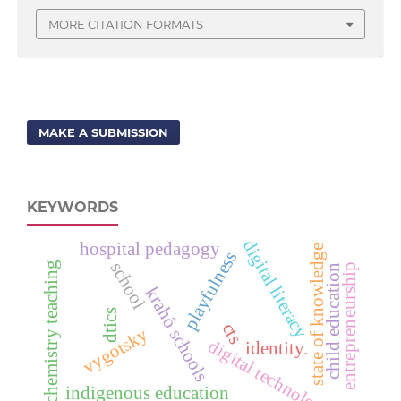
MORE CITATION FORMATS
MAKE A SUBMISSION
KEYWORDS
digital literacy
hospital pedagogy
state of knowledge
playfulness
school
chemistry teaching
entrepreneurship
child education
krahô schools
dtics
cts
vygotsky
digital technologies
identity.
indigenous education