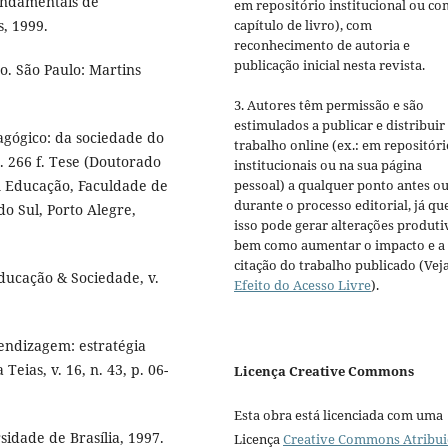
undamentais de
em repositório institucional ou c
s, 1999.
capítulo de livro), com
reconhecimento de autoria e
publicação inicial nesta revista.
. São Paulo: Martins
3. Autores têm permissão e são
estimulados a publicar e distribuir
ógico: da sociedade do
trabalho online (ex.: em repositóri
 266 f. Tese (Doutorado
institucionais ou na sua página
 Educação, Faculdade de
pessoal) a qualquer ponto antes o
durante o processo editorial, já qu
o Sul, Porto Alegre,
isso pode gerar alterações produti
bem como aumentar o impacto e a
citação do trabalho publicado (Vej
Educação & Sociedade, v.
Efeito do Acesso Livre
).
rendizagem: estratégia
eias, v. 16, n. 43, p. 06-
Licença Creative Commons
Esta obra está licenciada com uma
sidade de Brasília, 1997.
Licença
Creative Commons Atribui