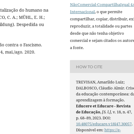
NãoComercial-CompartilhaIgual 4.
italização do humano na
Internacional
, o que permite
O, C. A.; MÜHL, E. H.;
compartilhar, copiar, distribuir, exi
ildung). Despedida ou
reproduzir, a totalidade ou partes
desde que não tenha objetivo
comercial e sejam citados os autor
ão contra o Fascismo.
a fonte.
14, mai./ago. 2020.
HOW TO CITE
TREVISAN, Amarildo Luiz;
DALBOSCO, Cláudio Almir. Cris
da educação contemporânea: d
aprendizagem à formação.
Educere et Educare - Revista
de Educação
,
[S. l.]
, v. 18, n. 47,
p. 68–89, 2023. DOI:
10.48075/educare.v18i47.30057
.
Disponível em:
https://e-