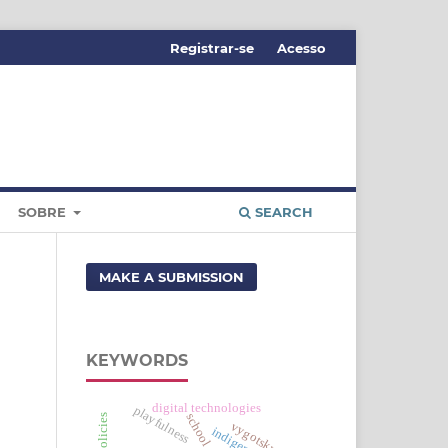
Registrar-se
Acesso
SOBRE
SEARCH
MAKE A SUBMISSION
KEYWORDS
digital technologies
playfulness
school
vygotsky