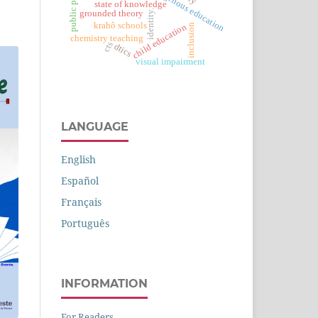
public policies
indigenous education
state of knowledge
identity.
grounded theory
krahô schools
inclusion
child education
chemistry teaching
cts
dtics
visual impairment
LANGUAGE
English
Español
Français
Português
INFORMATION
For Readers