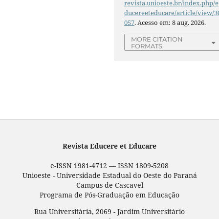
revista.unioeste.br/index.php/e
ducereeteducare/article/view/3
057
. Acesso em: 8 aug. 2026.
MORE CITATION
FORMATS
Revista Educere et Educare
e-ISSN 1981-4712 — ISSN 1809-5208
Unioeste - Universidade Estadual do Oeste do Paraná
Campus de Cascavel
Programa de Pós-Graduação em Educação
Rua Universitária, 2069 - Jardim Universitário