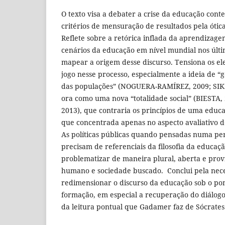
O texto visa a debater a crise da educação co
critérios de mensuração de resultados pela óti
Reflete sobre a retórica inflada da aprendizag
cenários da educação em nível mundial nos últi
mapear a origem desse discurso. Tensiona os e
jogo nesse processo, especialmente a ideia de
das populações” (NOGUERA-RAMÍREZ, 2009; SIK
ora como uma nova “totalidade social” (BIESTA,
2013), que contraria os princípios de uma educ
que concentrada apenas no aspecto avaliativo d
As políticas públicas quando pensadas numa pe
precisam de referenciais da filosofia da educaç
problematizar de maneira plural, aberta e provi
humano e sociedade buscado. Conclui pela nec
redimensionar o discurso da educação sob o pont
formação, em especial a recuperação do diálog
da leitura pontual que Gadamer faz de Sócrates