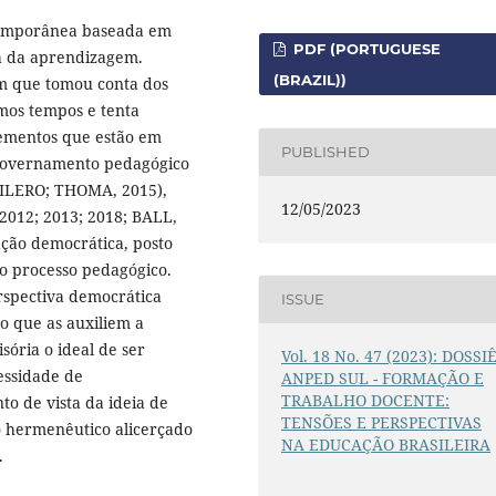
ntemporânea baseada em
PDF (PORTUGUESE
ca da aprendizagem.
(BRAZIL))
em que tomou conta dos
mos tempos e tenta
lementos que estão em
PUBLISHED
 “governamento pedagógico
ILERO; THOMA, 2015),
12/05/2023
 2012; 2013; 2018; BALL,
ação democrática, posto
o processo pedagógico.
rspectiva democrática
ISSUE
ão que as auxiliem a
sória o ideal de ser
Vol. 18 No. 47 (2023): DOSSI
essidade de
ANPED SUL - FORMAÇÃO E
TRABALHO DOCENTE:
o de vista da ideia de
TENSÕES E PERSPECTIVAS
o hermenêutico alicerçado
NA EDUCAÇÃO BRASILEIRA
.