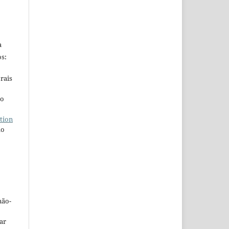
a
s:
rais
ho
tion
do
não-
car