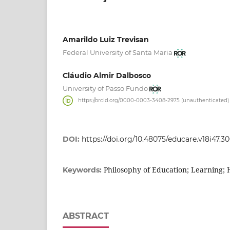
Amarildo Luiz Trevisan
Federal University of Santa Maria
Cláudio Almir Dalbosco
University of Passo Fundo
https://orcid.org/0000-0003-3408-2975 (unauthenticated)
DOI:
https://doi.org/10.48075/educare.v18i47.3
Philosophy of Education; Learning;
Keywords:
ABSTRACT