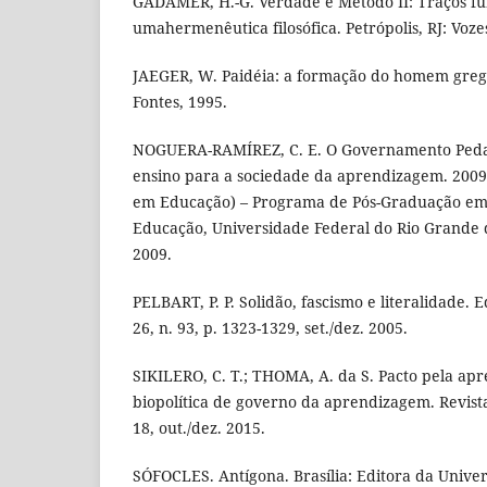
GADAMER, H.-G. Verdade e Método II: Traços f
umahermenêutica filosófica. Petrópolis, RJ: Voze
JAEGER, W. Paidéia: a formação do homem grego
Fontes, 1995.
NOGUERA-RAMÍREZ, C. E. O Governamento Pedag
ensino para a sociedade da aprendizagem. 2009.
em Educação) – Programa de Pós-Graduação em
Educação, Universidade Federal do Rio Grande d
2009.
PELBART, P. P. Solidão, fascismo e literalidade. 
26, n. 93, p. 1323-1329, set./dez. 2005.
SIKILERO, C. T.; THOMA, A. da S. Pacto pela ap
biopolítica de governo da aprendizagem. Revista T
18, out./dez. 2015.
SÓFOCLES. Antígona. Brasília: Editora da Univer