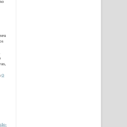
omo
 seu
os
u
e
vas,
a
O
ção-