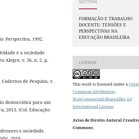
SECTION
FORMAÇÃO E TRABALHO
DOCENTE: TENSÕES E
PERSPECTIVAS NA
EDUCAÇÃO BRASILEIRA
o: Perspectiva, 1992.
ividade e a sociedade
 Alegre, v. 36, n. 2, p.
LICENSE
 Cadernos de Pesquisa, v.
This work is licensed under a
Creat
Commons Attribution-
NonCommercial-ShareAlike 4.0
ão democrática para um
International License
.
a, 2013. (Col. Educação:
Aviso de Direito Autoral Creativ
Commons
ofessores e sociedade.
/abr. 2018.