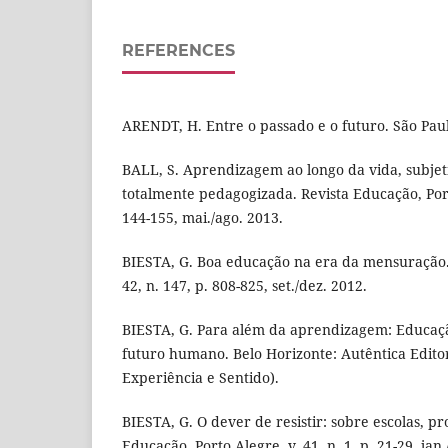
REFERENCES
ARENDT, H. Entre o passado e o futuro. São Paul
BALL, S. Aprendizagem ao longo da vida, subjet
totalmente pedagogizada. Revista Educação, Porto
144-155, mai./ago. 2013.
BIESTA, G. Boa educação na era da mensuração.
42, n. 147, p. 808-825, set./dez. 2012.
BIESTA, G. Para além da aprendizagem: Educaç
futuro humano. Belo Horizonte: Autêntica Editor
Experiência e Sentido).
BIESTA, G. O dever de resistir: sobre escolas, pr
Educação, Porto Alegre, v. 41, n. 1, p. 21-29, jan.