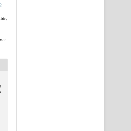
0
bir,
es e
e
a