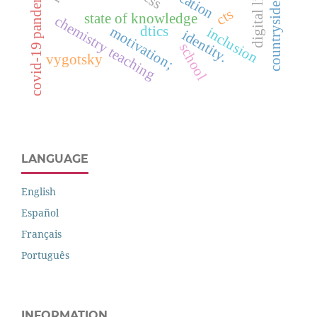
countryside education
digital literacy
covid-19 pandemic
cts
state of knowledge
chemistry teaching
dtics
motivation;
inclusion
identity.
school
vygotsky
LANGUAGE
English
Español
Français
Português
INFORMATION