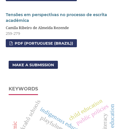
Tensões em perspectivas no processo de escrita
acadêmica
Camila Ribeiro de Almeida Rezende
259-279
PDF (PORTUGUESE (BRAZIL))
MAKE A SUBMISSION
KEYWORDS
child education
krahô schools
public policies
indigenous education
playfulness