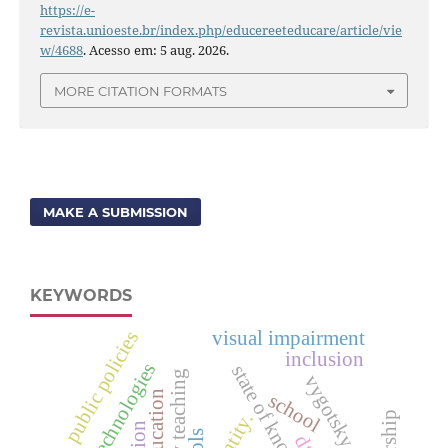
https://e-
revista.unioeste.br/index.php/educereeteducare/article/vie
w/4688
. Acesso em: 5 aug. 2026.
MORE CITATION FORMATS
MAKE A SUBMISSION
KEYWORDS
visual impairment
public policies
inclusion
digital technologies
state of knowledge
vygotsky
school
identity.