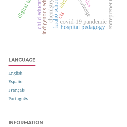
chemistry teaching
indigenous education
entrepreneurship
child education
krahô schools
dtics
cts
covid-19 pandemic
hospital pedagogy
LANGUAGE
English
Español
Français
Português
INFORMATION