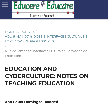
HOME
/
ARCHIVES
/
VOL. 6, N. 11 (2011): DOSSIÊ INTERFACES CULTURAIS E
FORMAÇÃO DE PROFESSORES
/
Núcleo Temático: Interfaces Culturais e Formação de
Professores
EDUCATION AND
CYBERCULTURE: NOTES ON
TEACHING EDUCATION
Ana Paula Domingos Baladeli