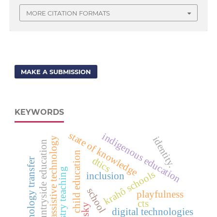
MORE CITATION FORMATS
MAKE A SUBMISSION
KEYWORDS
state of knowledge
indigenous education
identity.
assistive technology
countryside education
child education
dtics
technology transfer
chemistry teaching
krahô schools
inclusion
school
playfulness
cts
digital technologies