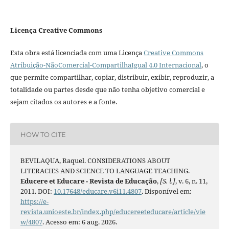
Licença Creative Commons
Esta obra está licenciada com uma Licença
Creative Commons
Atribuição-NãoComercial-CompartilhaIgual 4.0 Internacional
, o
que permite compartilhar, copiar, distribuir, exibir, reproduzir, a
totalidade ou partes desde que não tenha objetivo comercial e
sejam citados os autores e a fonte.
HOW TO CITE
BEVILAQUA, Raquel. CONSIDERATIONS ABOUT
LITERACIES AND SCIENCE TO LANGUAGE TEACHING.
Educere et Educare - Revista de Educação
,
[S. l.]
, v. 6, n. 11,
2011. DOI:
10.17648/educare.v6i11.4807
. Disponível em:
https://e-
revista.unioeste.br/index.php/educereeteducare/article/vie
w/4807
. Acesso em: 6 aug. 2026.