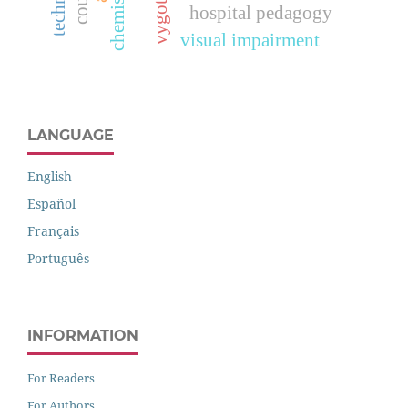
vygotsky
hospital pedagogy
visual impairment
LANGUAGE
English
Español
Français
Português
INFORMATION
For Readers
For Authors