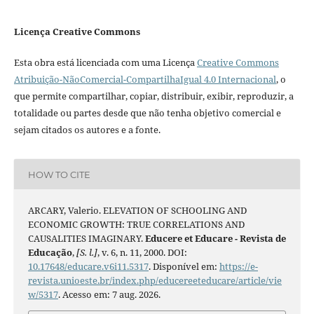
Licença Creative Commons
Esta obra está licenciada com uma Licença
Creative Commons
Atribuição-NãoComercial-CompartilhaIgual 4.0 Internacional
, o
que permite compartilhar, copiar, distribuir, exibir, reproduzir, a
totalidade ou partes desde que não tenha objetivo comercial e
sejam citados os autores e a fonte.
HOW TO CITE
ARCARY, Valerio. ELEVATION OF SCHOOLING AND
ECONOMIC GROWTH: TRUE CORRELATIONS AND
CAUSALITIES IMAGINARY.
Educere et Educare - Revista de
Educação
,
[S. l.]
, v. 6, n. 11, 2000. DOI:
10.17648/educare.v6i11.5317
. Disponível em:
https://e-
revista.unioeste.br/index.php/educereeteducare/article/vie
w/5317
. Acesso em: 7 aug. 2026.