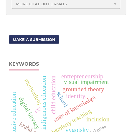
MORE CITATION FORMATS
MAKE A SUBMISSION
KEYWORDS
entrepreneurship
child education
indigenous education
motivation;
visual impairment
grounded theory
school
inclusive education
identity.
state of knowledge
digital literacy
cts
chemistry teaching
inclusion
vygotsky