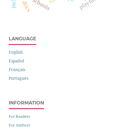
krahô schools
playfulness
dtics
LANGUAGE
English
Español
Français
Português
INFORMATION
For Readers
For Authors