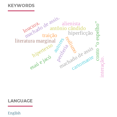
KEYWORDS
machado de assis.
loucura.
alienista
conto “o espelho”
antônio cândido
hiperficção
traição
realismo
autores
literatura marginal
hipertexto
periferia
machado de assis
esaú e jacó
cartomante
interação.
LANGUAGE
English