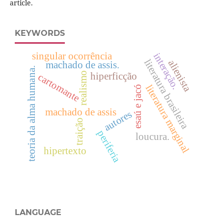
article.
KEYWORDS
singular ocorrência
interação.
literatura brasileira
alienista
machado de assis.
teoria da alma humana.
realismo
hiperficção
cartomante
literatura marginal
esaú e jacó
machado de assis
autores
traição
periferia
loucura.
hipertexto
LANGUAGE