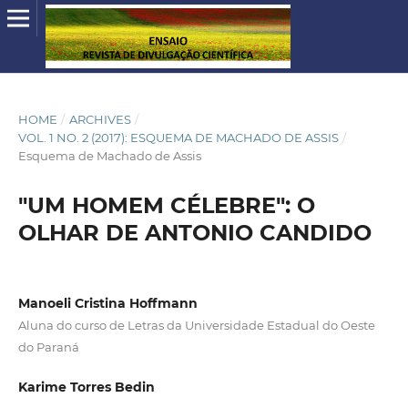
HOME
/
ARCHIVES
/
VOL. 1 NO. 2 (2017): ESQUEMA DE MACHADO DE ASSIS
/
Esquema de Machado de Assis
"UM HOMEM CÉLEBRE": O
OLHAR DE ANTONIO CANDIDO
Manoeli Cristina Hoffmann
Aluna do curso de Letras da Universidade Estadual do Oeste
do Paraná
Karime Torres Bedin