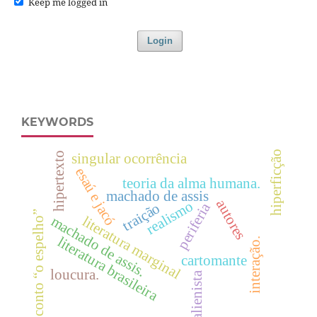
Keep me logged in
Login
KEYWORDS
hiperficção
singular ocorrência
hipertexto
esaú e jacó
teoria da alma humana.
machado de assis
autores
realismo
periferia
traição
conto “o espelho”
literatura marginal
machado de assis.
literatura brasileira
interação.
cartomante
loucura.
alienista