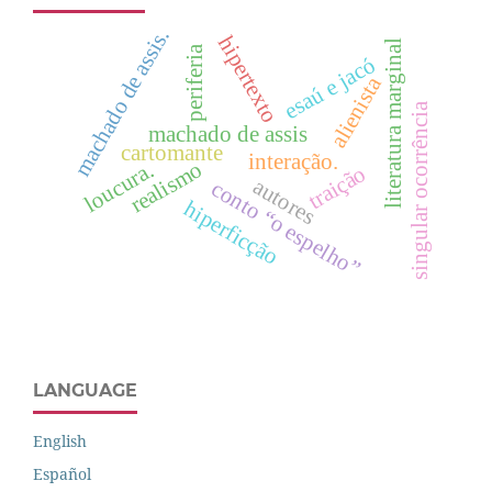
machado de assis.
hipertexto
literatura marginal
periferia
esaú e jacó
alienista
singular ocorrência
machado de assis
cartomante
interação.
realismo
loucura.
traição
autores
conto “o espelho”
hiperficção
LANGUAGE
English
Español