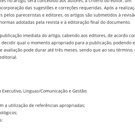
es no artigo, será concedido aos autores, a critério do editor, um
incorporação das sugestões e correções requeridas. Após a realiza
es pelos pareceristas e editores, os artigos são submetidos à revisã
 normas adotadas pela revista e à editoração final do documento.
publicação imediata do artigo, cabendo aos editores, de acordo c
as e decidir qual o momento apropriado para a publicação, podendo 
e avaliação pode durar até três meses, sendo que ao seu término, 
ditorial.
o Executivo, Línguas/Comunicação e Gestão;
m a utilização de referências apropriadas;
lógicos;
s;