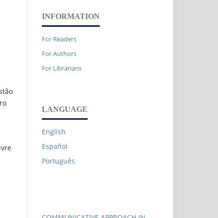
INFORMATION
For Readers
For Authors
For Librarians
stão
ro
LANGUAGE
English
Español
ivre
Português
COMMUNICATIVE APPROACH IN