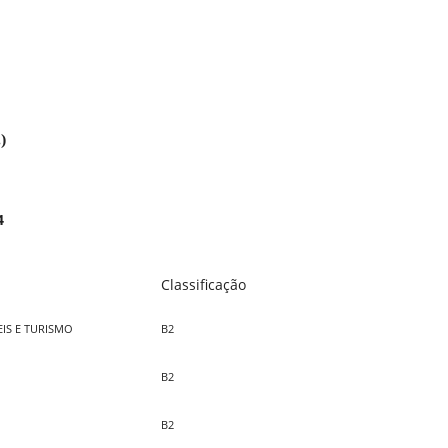
)
24
Classificação
IS E TURISMO
B2
B2
B2