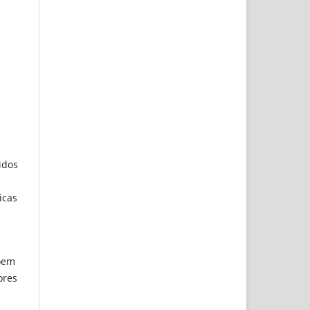
idos
icas
õem
ores