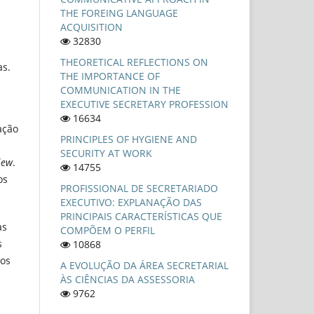
THE FOREING LANGUAGE
ACQUISITION
32830
THEORETICAL REFLECTIONS ON
as.
THE IMPORTANCE OF
COMMUNICATION IN THE
EXECUTIVE SECRETARY PROFESSION
16634
ação
PRINCIPLES OF HYGIENE AND
SECURITY AT WORK
iew
.
14755
os
PROFISSIONAL DE SECRETARIADO
EXECUTIVO: EXPLANAÇÃO DAS
PRINCIPAIS CARACTERÍSTICAS QUE
as
COMPÕEM O PERFIL
s
10868
dos
A EVOLUÇÃO DA ÁREA SECRETARIAL
ÀS CIÊNCIAS DA ASSESSORIA
9762