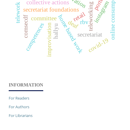
portugal
online consumption
collective actions
instagram
teleworking
telework
secretariat foundations
retail
home based work
comsecdf
committee
rbv
deaf
competences
improvisation
hallyu
secretariat
covid-19
INFORMATION
For Readers
For Authors
For Librarians