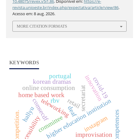
10.48075/revex.v5i1.86
. Disponível em:
https://e-
revista.unioeste.br/index.php/expectativa/article/view/86
.
Acesso em: 8 aug. 2026.
MORE CITATION FORMATS
KEYWORDS
portugal
innovation
covid-19
korean dramas
online consumption
secretariat
home based work
teleworking
retail
rbv
comsecdf
higher education institution
deaf
hallyu
competences
competition.
committee
instagram
accessibility
improvisation