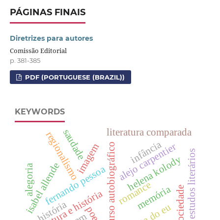
PÁGINAS FINAIS
Diretrizes para autores
Comissão Editorial
p. 381-385
PDF (PORTUGUESE (BRAZIL))
KEYWORDS
literatura comparada
saudade
regionalismo
infância
alejo carpentier
imagem
discurso autobiográfico
estudos literários
helena kolody
isabel allende
alegoria
fernando pessoa
romance
memória
sociedade
literatura e história
história
escrita do eu
poesia