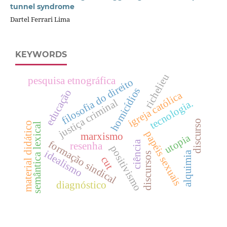
tunnel syndrome
Dartel Ferrari Lima
KEYWORDS
richelieu
pesquisa etnográfica
filosofia do direito
homicídios
educação
igreja católica
justiça criminal
tecnologia.
discurso
material didático
semântica lexical
papéis sexuais
marxismo
utopia
formação sindical
ciência
resenha
positivismo
idealismo
alquimia
discursos
cut
diagnóstico