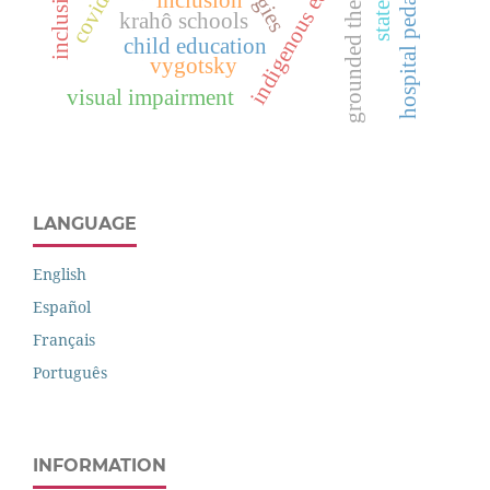
indigenous education
hospital pedagogy
grounded theory
inclusion
krahô schools
child education
vygotsky
visual impairment
LANGUAGE
English
Español
Français
Português
INFORMATION