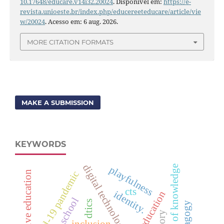
10.17648/educare.v14i32.20024
. Disponível em:
https://e-
revista.unioeste.br/index.php/educereeteducare/article/vie
w/20024
. Acesso em: 6 aug. 2026.
MORE CITATION FORMATS
MAKE A SUBMISSION
KEYWORDS
digital technologies
state of knowledge
playfulness
covid-19 pandemic
inclusive education
cts
identity.
school
dtics