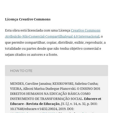
Licença Creative Commons
Esta obra está licenciada com uma Licença
Creative Commons
Atribuição-NãoComercial-CompartilhaIgual 4.0 Internacional
, o
que permite compartilhar, copiar, distribuir, exibir, reproduzir, a
totalidade ou partes desde que não tenha objetivo comercial e
sejam citados os autores e a fonte.
HOW TO CITE
MENDES, Caroline Janaína; KESIKOWSKI, Sabrina Cunha;
VIEIRA, Alboni Marisa Dudeque Pianovski. O ENSINO DOS
DIREITOS HUMANOS NA EDUCAÇÃO BÁSICA COMO
INSTRUMENTO DE TRANSFORMAÇÃO SOCIAL.
Educere et
Educare - Revista de Educação
,
[S. l.]
, v. 14, n. 32, p. DOI:
10.17648/educare.v14i32.20024, 2019. DOI: